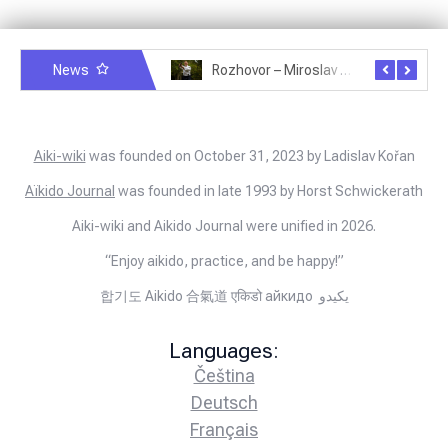
News
Rozhovor – Michele Quaranta – 2.7.2025
Rozhovor – Miroslav Šmíd – 22.3.2025
Aiki-wiki
was founded on October 31, 2023 by Ladislav Kořan
Aïkido Journal
was founded in late 1993 by Horst Schwickerath
Aiki-wiki and Aikido Journal were unified in 2026.
“Enjoy aikido, practice, and be happy!”
합기도 Aikido 合氣道 एकिडो айкидо يكيدو
Languages:
Čeština
Deutsch
Français