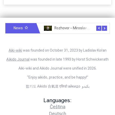
News
Rozhovor – Miroslav Šmíd – 22.3.2025
Rozhovor – Joël Roche – 12.4.2025 – Praha, Karlín
Aiki-wiki
was founded on October 31, 2023 by Ladislav Kořan
Aïkido Journal
was founded in late 1993 by Horst Schwickerath
Aiki-wiki and Aikido Journal were unified in 2026.
“Enjoy aikido, practice, and be happy!”
합기도 Aikido 合氣道 एकिडो айкидо يكيدو
Languages:
Čeština
Deutsch