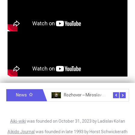
News
Rozhovor – Michele Quaranta – 2.7.2025
Rozhovor – Miroslav Šmíd – 22.3.2025
Aiki-wiki
was founded on October 31, 2023 by Ladislav Kořan
Aïkido Journal
was founded in late 1993 by Horst Schwickerath