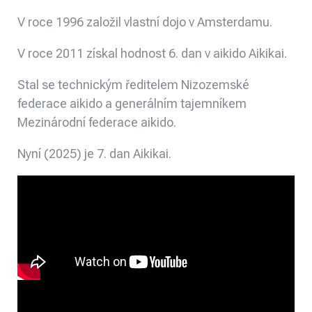
V roce 1996 založil vlastní dojo v Amsterdamu.
V roce 2011 získal hodnost 6. dan v aikido Aikikai.
Stal se technickým ředitelem Nizozemské
federace aikido a generálním tajemníkem
Mezinárodní federace aikido.
Nyní (2025) je 7. dan Aikikai.