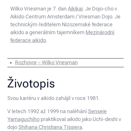
Wilko Vriesman je 7. dan
Aikikai
. Je Dojo-cho v
Aikido Centrum Amsterdam / Vriesman Dojo. Je
technickým ředitelem Nizozemské federace
aikido a generálním tajemníkem
Mezinárodní
federace aikido
.
Rozhovor – Wilko Vriesman
Životopis
Svou kariéru v aikido zahájil v roce 1981.
V letech 1992 až 1999 na naléhání
Senseie
Yamaguchiho
praktikoval aikido jako Uchi-deshi v
dojo
Shihana Christiana Tissiera
.