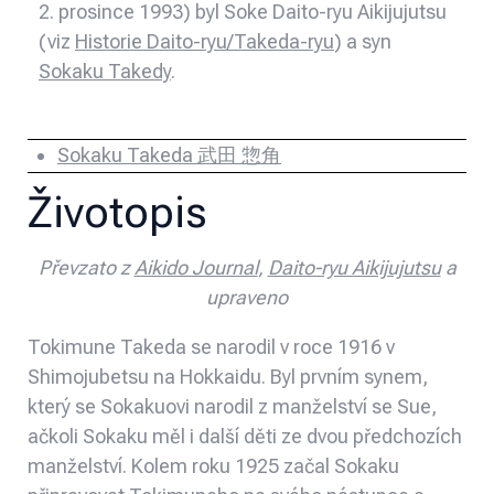
2. prosince 1993) byl Soke Daito-ryu Aikijujutsu
(viz
Historie Daito-ryu/Takeda-ryu
) a syn
Sokaku Takedy
.
Sokaku Takeda 武田 惣角
Životopis
Převzato z
Aikido Journal
,
Daito-ryu Aikijujutsu
a
upraveno
Tokimune Takeda se narodil v roce 1916 v
Shimojubetsu na Hokkaidu. Byl prvním synem,
který se Sokakuovi narodil z manželství se Sue,
ačkoli Sokaku měl i další děti ze dvou předchozích
manželství. Kolem roku 1925 začal Sokaku