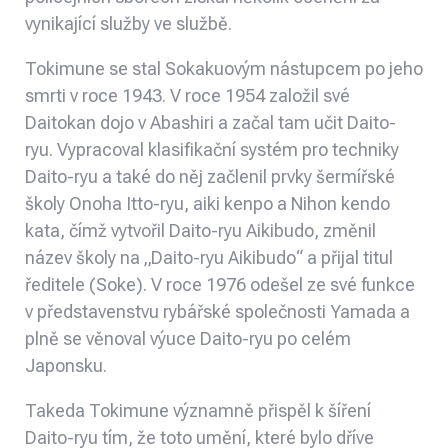
vynikající služby ve službě.
Tokimune se stal Sokakuovým nástupcem po jeho
smrti v roce 1943. V roce 1954 založil své
Daitokan dojo v Abashiri a začal tam učit Daito-
ryu. Vypracoval klasifikační systém pro techniky
Daito-ryu a také do něj začlenil prvky šermířské
školy Onoha Itto-ryu, aiki kenpo a Nihon kendo
kata, čímž vytvořil Daito-ryu Aikibudo, změnil
název školy na „Daito-ryu Aikibudo“ a přijal titul
ředitele (Soke). V roce 1976 odešel ze své funkce
v představenstvu rybářské společnosti Yamada a
plně se věnoval výuce Daito-ryu po celém
Japonsku.
Takeda Tokimune významně přispěl k šíření
Daito-ryu tím, že toto umění, které bylo dříve