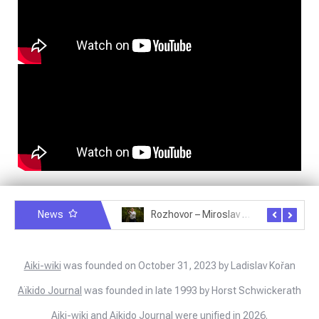
News
Rozhovor – Miroslav Šmíd – 22.3.2025
Rozhovor – Joël Roche – 12.4.2025 – Praha, Karlín
Aiki-wiki
was founded on October 31, 2023 by Ladislav Kořan
Aïkido Journal
was founded in late 1993 by Horst Schwickerath
Aiki-wiki and Aikido Journal were unified in 2026.