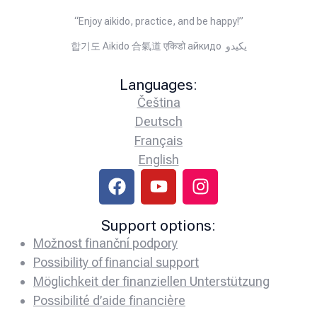
“Enjoy aikido, practice, and be happy!”
합기도 Aikido 合氣道 एकिडो айкидо يكيدو
Languages:
Čeština
Deutsch
Français
English
Support options:
Možnost finanční podpory
Possibility of financial support
Möglichkeit der finanziellen Unterstützung
Possibilité d’aide financière