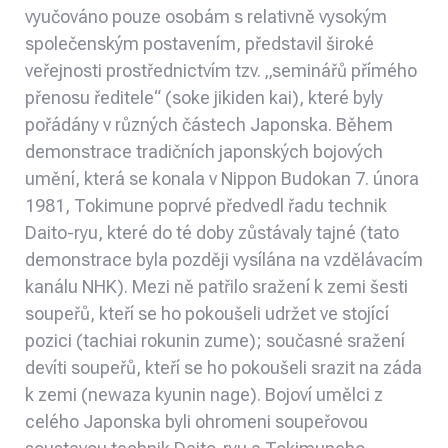
vyučováno pouze osobám s relativně vysokým
společenským postavením, představil široké
veřejnosti prostřednictvím tzv. „seminářů přímého
přenosu ředitele“ (soke jikiden kai), které byly
pořádány v různých částech Japonska. Během
demonstrace tradičních japonských bojových
umění, která se konala v Nippon Budokan 7. února
1981, Tokimune poprvé předvedl řadu technik
Daito-ryu, které do té doby zůstávaly tajné (tato
demonstrace byla později vysílána na vzdělávacím
kanálu NHK). Mezi ně patřilo sražení k zemi šesti
soupeřů, kteří se ho pokoušeli udržet ve stojící
pozici (tachiai rokunin zume); současné sražení
devíti soupeřů, kteří se ho pokoušeli srazit na záda
k zemi (newaza kyunin nage). Bojoví umělci z
celého Japonska byli ohromeni soupeřovou