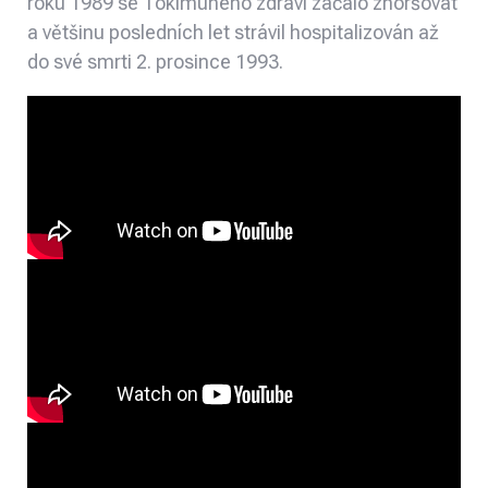
roku 1989 se Tokimuneho zdraví začalo zhoršovat
a většinu posledních let strávil hospitalizován až
do své smrti 2. prosince 1993.