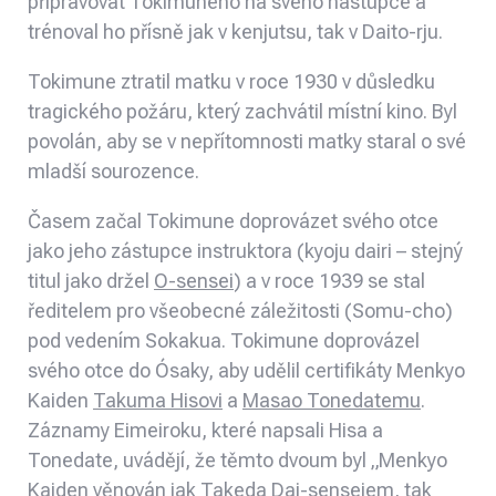
připravovat Tokimuneho na svého nástupce a
trénoval ho přísně jak v kenjutsu, tak v Daito-rju.
Tokimune ztratil matku v roce 1930 v důsledku
tragického požáru, který zachvátil místní kino. Byl
povolán, aby se v nepřítomnosti matky staral o své
mladší sourozence.
Časem začal Tokimune doprovázet svého otce
jako jeho zástupce instruktora (kyoju dairi – stejný
titul jako držel
O-sensei
) a v roce 1939 se stal
ředitelem pro všeobecné záležitosti (Somu-cho)
pod vedením Sokakua. Tokimune doprovázel
svého otce do Ósaky, aby udělil certifikáty Menkyo
Kaiden
Takuma Hisovi
a
Masao Tonedatemu
.
Záznamy Eimeiroku, které napsali Hisa a
Tonedate, uvádějí, že těmto dvoum byl „Menkyo
Kaiden věnován jak Takeda Dai-senseiem, tak