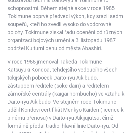
soustavou technik Daito-ryu a Tokimuneho
schopnostmi. Během stejné akce v roce 1985
Tokimune poprvé předvedl výkon, kdy srazil sedm
soupeřů, kteří ho zvedli vysoko do vodorovné
polohy. Tokimune získal řadu ocenění od různých
organizací bojových umění a 3. listopadu 1987
obdržel Kulturní cenu od města Abashiri.
V roce 1988 jmenoval Takeda Tokimune
Katsuyuki Kondoa
, tehdejšího vedoucího všech
tokijských poboček Daito-ryu Aikibudo,
zástupcem ředitele (soke dairi) a ředitelem
zámořské centrály (kaigai hombucho) ve vztahu k
Daito-ryu Aikibudo. Ve stejném roce Tokimune
udělil Kondovi certifikát Menkyo Kaiden (licence k
plnému přenosu) v Daito-ryu Aikijujutsu, čímž
formálně předal tradici hlavní linie Daito-ryu. Od