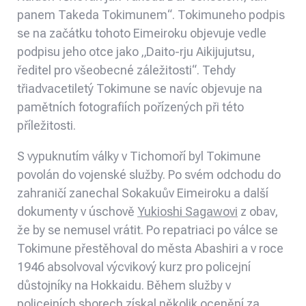
panem Takeda Tokimunem“. Tokimuneho podpis
se na začátku tohoto Eimeiroku objevuje vedle
podpisu jeho otce jako „Daito-rju Aikijujutsu,
ředitel pro všeobecné záležitosti“. Tehdy
třiadvacetiletý Tokimune se navíc objevuje na
pamětních fotografiích pořízených při této
příležitosti.
S vypuknutím války v Tichomoří byl Tokimune
povolán do vojenské služby. Po svém odchodu do
zahraničí zanechal Sokakuův Eimeiroku a další
dokumenty v úschově
Yukioshi Sagawovi
z obav,
že by se nemusel vrátit. Po repatriaci po válce se
Tokimune přestěhoval do města Abashiri a v roce
1946 absolvoval výcvikový kurz pro policejní
důstojníky na Hokkaidu. Během služby v
policejních sborech získal několik ocenění za