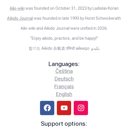
Aiki-wiki
was founded on October 31, 2023 by Ladislav Kořan
Aïkido Journal
was founded in late 1993 by Horst Schwickerath
Aiki-wiki and Aikido Journal were unified in 2026.
“Enjoy aikido, practice, and be happy!”
합기도 Aikido 合氣道 एकिडो айкидо يكيدو
Languages:
Čeština
Deutsch
Français
English
Support options: