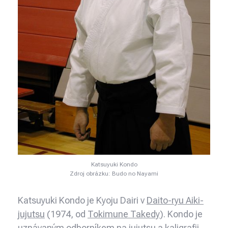
Katsuyuki Kondo
Zdroj obrázku: Budo no Nayami
Katsuyuki Kondo je Kyoju Dairi v
Daito-ryu Aiki-
jujutsu
(1974, od
Tokimune Takedy
). Kondo je
uznávaným odborníkem na jujutsu a kaligrafii.