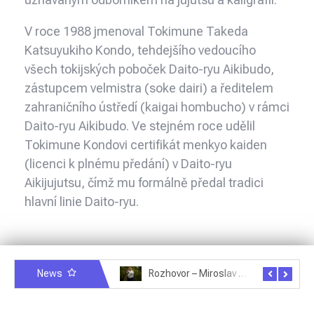
V roce 1988 jmenoval Tokimune Takeda
Katsuyukiho Kondo, tehdejšího vedoucího
všech tokijských poboček Daito-ryu Aikibudo,
zástupcem velmistra (soke dairi) a ředitelem
zahraničního ústředí (kaigai hombucho) v rámci
Daito-ryu Aikibudo. Ve stejném roce udělil
Tokimune Kondovi certifikát menkyo kaiden
(licenci k plnému předání) v Daito-ryu
Aikijujutsu, čímž mu formálně předal tradici
hlavní linie Daito-ryu.
News
Rozhovor – Michele Quaranta – 2.7.2025
Rozhovor – Miroslav Šmíd – 22.3.2025