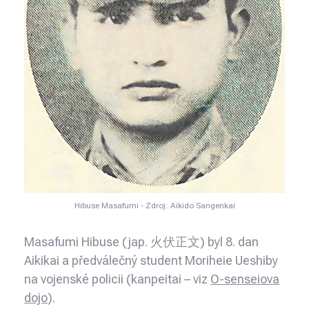
Hibuse Masafumi - Zdroj: Aikido Sangenkai
Masafumi Hibuse (jap. 火伏正文) byl 8. dan
Aikikai a předválečný student
Moriheie Ueshiby
na vojenské policii (kanpeitai – viz
O-senseiova
dojo
).