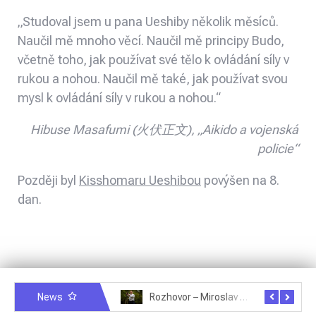
„Studoval jsem u pana Ueshiby několik měsíců.
Naučil mě mnoho věcí. Naučil mě principy Budo,
včetně toho, jak používat své tělo k ovládání síly v
rukou a nohou. Naučil mě také, jak používat svou
mysl k ovládání síly v rukou a nohou.“
Hibuse Masafumi (火伏正文), „Aikido a vojenská
policie“
Později byl
Kisshomaru Ueshibou
povýšen na 8.
dan.
News
Rozhovor – Michele Quaranta – 2.7.2025
Rozhovor – Miroslav Šmíd – 22.3.2025