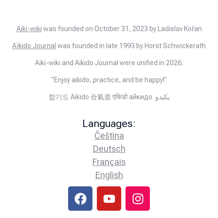
Aiki-wiki
was founded on October 31, 2023 by Ladislav Kořan
Aïkido Journal
was founded in late 1993 by Horst Schwickerath
Aiki-wiki and Aikido Journal were unified in 2026.
“Enjoy aikido, practice, and be happy!”
합기도 Aikido 合氣道 एकिडो айкидо يكيدو
Languages:
Čeština
Deutsch
Français
English