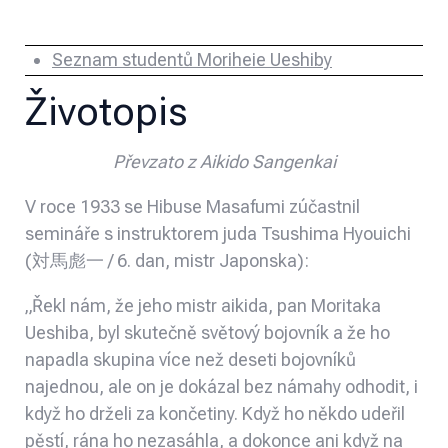
Seznam studentů Moriheie Ueshiby
Životopis
Převzato z Aikido Sangenkai
V roce 1933 se Hibuse Masafumi zúčastnil
semináře s instruktorem juda Tsushima Hyouichi
(対馬彪一 / 6. dan, mistr Japonska):
„Řekl nám, že jeho mistr aikida, pan Moritaka
Ueshiba, byl skutečně světový bojovník a že ho
napadla skupina více než deseti bojovníků
najednou, ale on je dokázal bez námahy odhodit, i
když ho drželi za končetiny. Když ho někdo udeřil
pěstí, rána ho nezasáhla, a dokonce ani když na