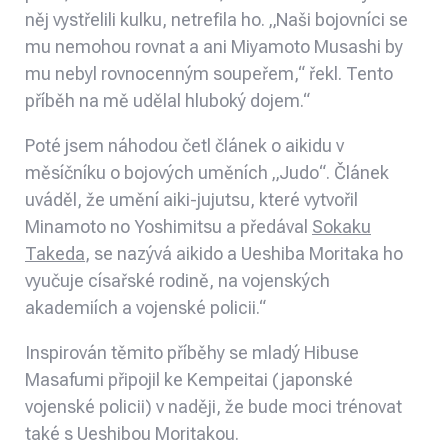
něj vystřelili kulku, netrefila ho. „Naši bojovníci se
mu nemohou rovnat a ani Miyamoto Musashi by
mu nebyl rovnocenným soupeřem,“ řekl. Tento
příběh na mě udělal hluboký dojem.“
Poté jsem náhodou četl článek o aikidu v
měsíčníku o bojových uměních „Judo“. Článek
uváděl, že umění aiki-jujutsu, které vytvořil
Minamoto no Yoshimitsu a předával
Sokaku
Takeda
, se nazývá aikido a Ueshiba Moritaka ho
vyučuje císařské rodině, na vojenských
akademiích a vojenské policii.“
Inspirován těmito příběhy se mladý Hibuse
Masafumi připojil ke Kempeitai (japonské
vojenské policii) v naději, že bude moci trénovat
také s Ueshibou Moritakou.