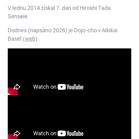
V lednu 2014 získal 7. dan od Hiroshi Tada
Senseie.
Dodnes (napsáno 2026) je Dojo-cho v Aikikai
Basel (
web
).