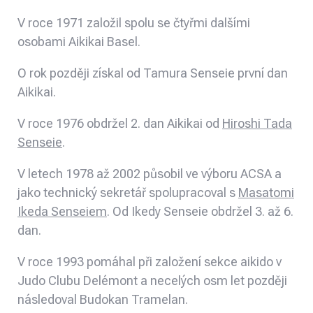
V roce 1971 založil spolu se čtyřmi dalšími
osobami Aikikai Basel.
O rok později získal od Tamura Senseie první dan
Aikikai.
V roce 1976 obdržel 2. dan Aikikai od
Hiroshi Tada
Senseie
.
V letech 1978 až 2002 působil ve výboru ACSA a
jako technický sekretář spolupracoval s
Masatomi
Ikeda Senseiem
. Od Ikedy Senseie obdržel 3. až 6.
dan.
V roce 1993 pomáhal při založení sekce aikido v
Judo Clubu Delémont a necelých osm let později
následoval Budokan Tramelan.