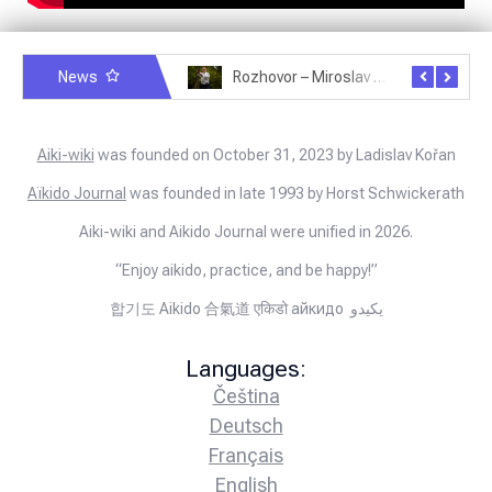
News
Rozhovor – Michele Quaranta – 2.7.2025
Rozhovor – Miroslav Šmíd – 22.3.2025
Aiki-wiki
was founded on October 31, 2023 by Ladislav Kořan
Aïkido Journal
was founded in late 1993 by Horst Schwickerath
Aiki-wiki and Aikido Journal were unified in 2026.
“Enjoy aikido, practice, and be happy!”
합기도 Aikido 合氣道 एकिडो айкидо يكيدو
Languages:
Čeština
Deutsch
Français
English