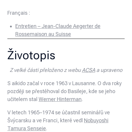
Français :
Entretien – Jean-Claude Aegerter de
Rossemaison au Suisse
Životopis
Z velké části přeloženo z webu
ACSA
a upraveno
S aikido začal v roce 1963 v Lausanne. O dva roky
později se přestěhoval do Basileje, kde se jeho
učitelem stal
Werner Hinterman
.
V letech 1965–1974 se účastnil seminářů ve
Švýcarsku a ve Franci, které vedl
Nobuyoshi
Tamura Senseie
.