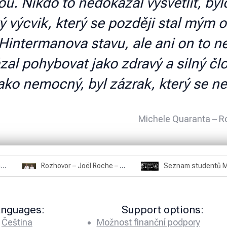
 Nikdo to nedokázal vysvětlit, bylo 
ký výcvik, který se později stal mým
intermanova stavu, ale ani on to ned
zal pohybovat jako zdravý a silný čl
ko nemocný, byl zázrak, který se ned
Michele Quaranta – R
Rozhovor – Miroslav Šmíd – 22.3.2025
Rozhovor – Joël Roche – 12.4.2025 – Praha, Karlín
anguages:
Support options:
Čeština
Možnost finanční podpory