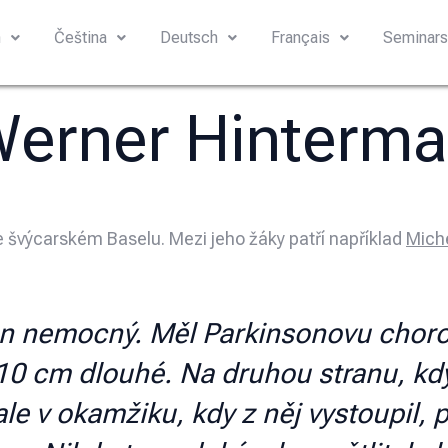
h
Čeština
Deutsch
Français
Seminar
erner Hinterm
e švýcarském Baselu. Mezi jeho žáky patří například
Mich
n nemocný. Měl Parkinsonovu chorob
i 10 cm dlouhé. Na druhou stranu, kd
ale v okamžiku, kdy z něj vystoupil,