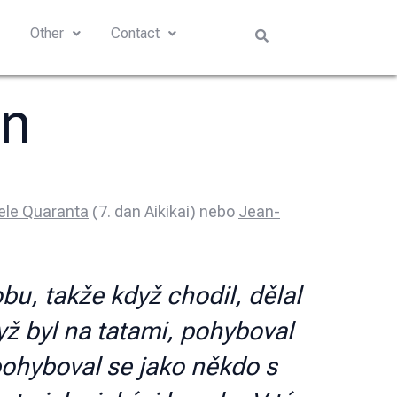
s
Other
Contact
an
ele Quaranta
(7. dan Aikikai) nebo
Jean-
u, takže když chodil, dělal
yž byl na tatami, pohyboval
 pohyboval se jako někdo s