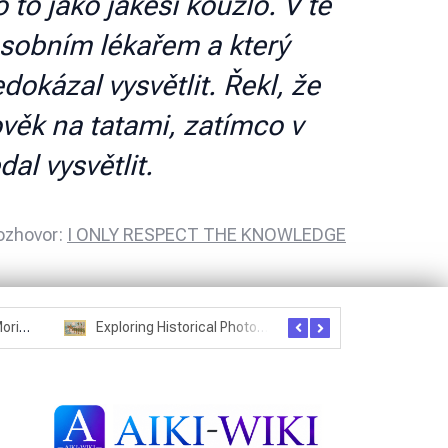
to jako jakési kouzlo. V té
 osobním lékařem a který
okázal vysvětlit. Řekl, že
ověk na tatami, zatímco v
al vysvětlit.
ozhovor:
I ONLY RESPECT THE KNOWLEDGE
Seznam studentů Moriheie Ueshiby
Exploring Historical Photos – Postcard from the Kwantung Army