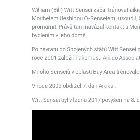
William (Bill) Witt Sensei začal trénovat aik
Moriheiem Ueshibou O-Senseiem
, usoudil,
promarnit. Právě tam navázal kontakt s
Mori
bydlením v jeho domě.
Po návratu do Spojených států Witt Sensei p
roce 2001 založil Takemusu Aikido Associatio
Mnoho Senseiů v oblasti Bay Area trénovalo
V roce 2002 obdržel 7. dan Aikikai.
Witt Sensei byl v lednu 2017 povýšen na 8. 