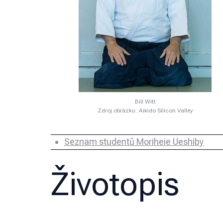
Bill Witt
Zdroj obrázku: Aikido Silicon Valley
Seznam studentů Moriheie Ueshiby
Životopis