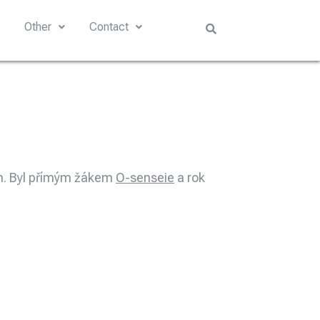
s
Other
Contact
an. Byl přímým žákem
O-senseie
a rok