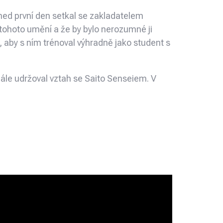
hned první den setkal se zakladatelem
 tohoto umění a že by bylo nerozumné ji
aby s ním trénoval výhradně jako student s
dále udržoval vztah se Saito Senseiem. V