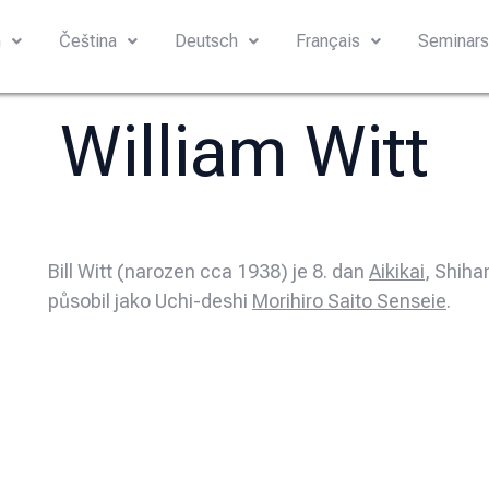
h
Čeština
Deutsch
Français
Seminar
William Witt
Bill Witt (narozen cca 1938) je 8. dan
Aikikai
, Shih
působil jako Uchi-deshi
Morihiro Saito Senseie
.