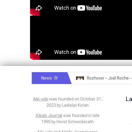
News
Rozhovor – Miroslav Šmíd – 22.3.2025
L
Aiki-wiki
was founded on October 31,
2023 by Ladislav Kořan
Aïkido Journal
was founded in late
1993 by Horst Schwickerath