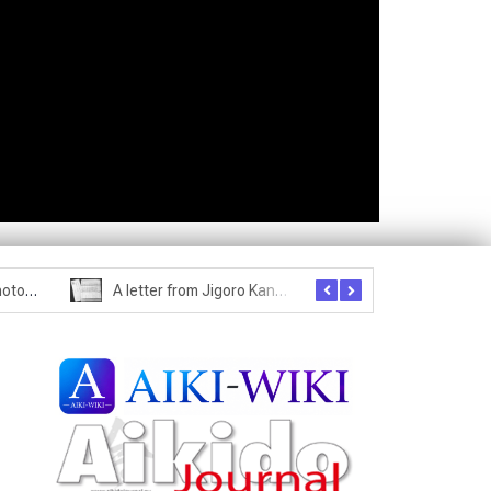
Exploring Historical Photos – Postcard from the Kwantung Army
A letter from Jigoro Kano to Moritaka Ueshiba