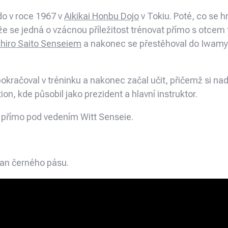
ido v roce 1967 v
Aikikai Honbu Dojo
v Tokiu. Poté, co se 
 že se jedná o vzácnou příležitost trénovat přímo s otcem
hiro Saito Senseiem
a nakonec se přestěhoval do Iwamy, 
okračoval v tréninku a nakonec začal učit, přičemž si na
n, kde působil jako prezident a hlavní instruktor.
 přímo pod vedením Witt Senseie.
dan černého pásu.