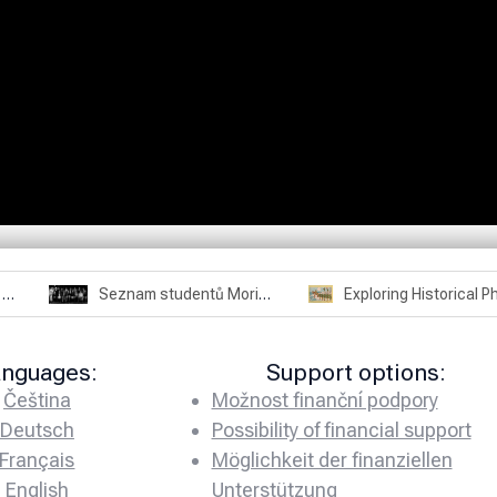
Rozhovor – Joël Roche – 12.4.2025 – Praha, Karlín
Seznam studentů Moriheie Ueshiby
anguages:
Support options:
Čeština
Možnost finanční podpory
Deutsch
Possibility of financial support
Français
Möglichkeit der finanziellen
English
Unterstützung