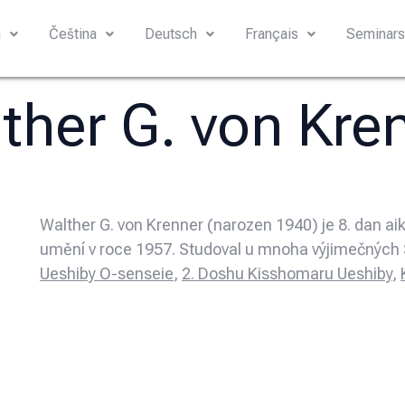
h
Čeština
Deutsch
Français
Seminar
ther G. von Kre
Walther G. von Krenner (narozen 1940) je 8. dan aik
umění v roce 1957. Studoval u mnoha výjimečných 
Ueshiby O-senseie
,
2. Doshu Kisshomaru Ueshiby
,