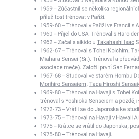
1958 – Studoval u Nagaoka a Kondo Sens
1959 – Zúčastnil se několika regionáln
příležitost trénovat v Paříži.
1959-60 – Trénoval v Paříži ve Francii 
1960 – Přijel do USA. Trénoval s Haro
1962 – Začal s aikido u
Takahashi Isao
S
1962-67 – Trénoval s
Tohei Koichim
, Ta
Miahara Sensei (Sr.). Trénoval a předv
asociace meče). Založil první San Fernan
1967-68 – Studoval ve starém
Hombu Do
Morihiro Senseiem
,
Tada Hiroshi Sense
1969-80 – Trénoval na Havaji s Tohei Koi
trénoval s Yoshioka Senseiem a později
1972-73 – Vrátil se do Japonska ke studi
1973-75 – Trénoval na Havaji v Hawaii Aik
1975 – Krátce se vrátil do Japonska, p
1975-80 – Trénoval na Havaji.