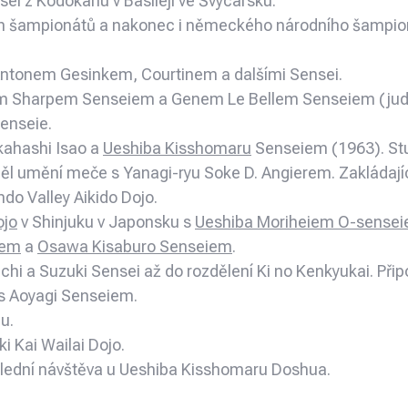
ei z Kodokanu v Basileji ve Švýcarsku.
ích šampionátů a nakonec i německého národního šampio
s Antonem Gesinkem, Courtinem a dalšími Sensei.
ldem Sharpem Senseiem a Genem Le Bellem Senseiem (jud
enseie.
kahashi Isao a
Ueshiba Kisshomaru
Senseiem (1963). Stu
áděl umění meče s Yanagi-ryu Soke D. Angierem. Zakládaj
do Valley Aikido Dojo.
jo
v Shinjuku v Japonsku s
Ueshiba Moriheiem O-sense
iem
a
Osawa Kisaburo Senseiem
.
chi a Suzuki Sensei až do rozdělení Ki no Kenkyukai. Připo
 s Aoyagi Senseiem.
u.
i Kai Wailai Dojo.
oslední návštěva u Ueshiba Kisshomaru Doshua.