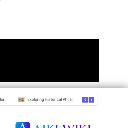
Seznam studentů Moriheie Ueshiby
Exploring Historical Photos – Postcard from the Kwantung Army