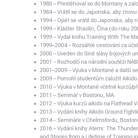
1980 – Přestěhoval se do Montany a zalo
1984 – Vrátil se do Japonska, aby znovu 
1994 – Opět se vrátil do Japonska, aby na
1999 – Klášter Shaolin, Čína (do roku 20
1999 – Vydal knihu Training With The Ma
1999–2004 – Rozsáhlé cestování za úče
2000 – Uveden do Síně slávy bojových um
2001 – Rozhodčí na národní soutěži NA
2001–2009 – Výuka v Montaně a další se
2009 – Pomohl studentům založit Aikido
2010 – Výuka v Montaně včetně kurzů/p
2011 – Seminář v Bostonu, MA.
2012 – Výuka kurzů aikido na Flathead 
2013 – Vydání knihy Aikido Ground Fi
2014 – Semináře v Chelmsfordu, Boston
2016 – Vydání knihy Atemi: The Thunder 
and Stories from a Lifetime of Training 