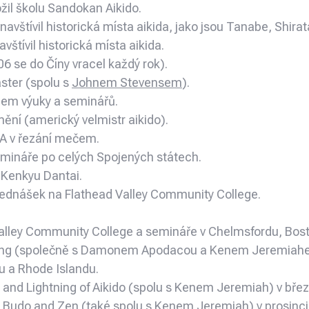
žil školu Sandokan Aikido.
navštívil historická místa aikida, jako jsou Tanabe, Shi
vštívil historická místa aikida.
06 se do Číny vracel každý rok).
ster (spolu s
Johnem Stevensem
).
lem výuky a seminářů.
ění (americký velmistr aikido).
BA v řezání mečem.
mináře po celých Spojených státech.
 Kenkyu Dantai.
řednášek na Flathead Valley Community College.
Valley Community College a semináře v Chelmsfordu, Bos
ghting (společně s Damonem Apodacou a Kenem Jeremiah
u a Rhode Islandu.
and Lightning of Aikido (spolu s Kenem Jeremiah) v břez
in Budo and Zen (také spolu s Kenem Jeremiah) v prosinci