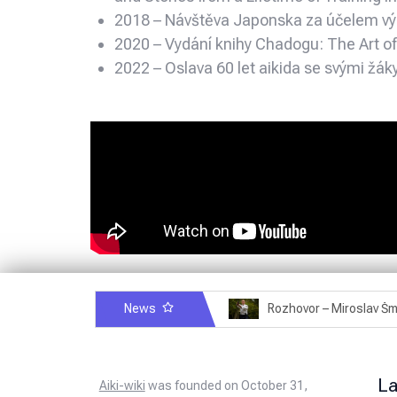
2018 – Návštěva Japonska za účelem v
2020 – Vydání knihy Chadogu: The Art o
2022 – Oslava 60 let aikida se svými žáky
News
Rozhovor – Michele Quaranta – 2.7.2025
L
Aiki-wiki
was founded on October 31,