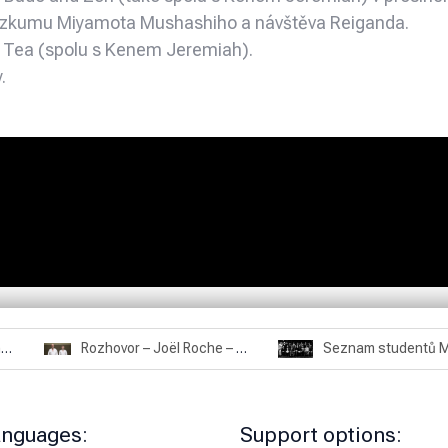
ýzkumu Miyamota Mushashiho a návštěva Reiganda.
f Tea (spolu s Kenem Jeremiah).
.
Rozhovor – Miroslav Šmíd – 22.3.2025
Rozhovor – Joël Roche – 12.4.2025 – Praha, Karlín
anguages:
Support options: