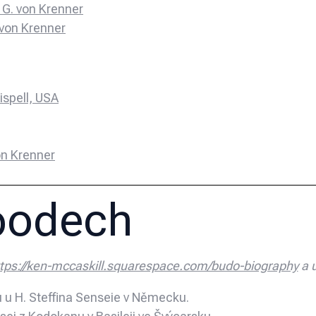
 G. von Krenner
. von Krenner
ispell, USA
on Krenner
 bodech
ttps://ken-mccaskill.squarespace.com/budo-biography
a 
u u H. Steffina Senseie v Německu.