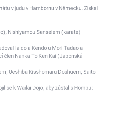
nátu v judu v Hambornu v Německu. Získal
o), Nishiyamou Senseiem (karate).
doval Iaido a Kendo u Mori Tadao a
ící člen Nanka To Ken Kai (Japonská
iem
,
Ueshiba Kisshomaru Doshuem
,
Saito
jil se k Wailai Dojo, aby zůstal s Hombu;