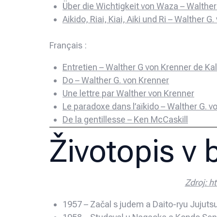
Über die Wichtigkeit von Waza – Walther
Aikido, Riai, Kiai, Aiki und Ri – Walther G
Français :
Entretien – Walther G von Krenner de Kal
Do – Walther G. von Krenner
Une lettre par Walther von Krenner
Le paradoxe dans l’aïkido – Walther G. v
De la gentillesse – Ken McCaskill
Životopis v
Zdroj: h
1957 – Začal s judem a Daito-ryu Jujuts