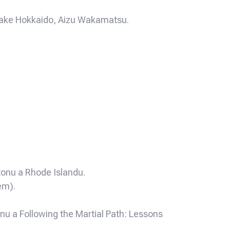
ratake Hokkaido, Aizu Wakamatsu.
tonu a Rhode Islandu.
em).
nu a Following the Martial Path: Lessons
.