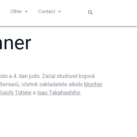
s
Other
Contact
nner
ido a 4. dan judo. Začal studovat bojová
Senseiů, včetně zakladatele aikido
Morihei
Koichi Toheie
a
Isao Takahashiho
.