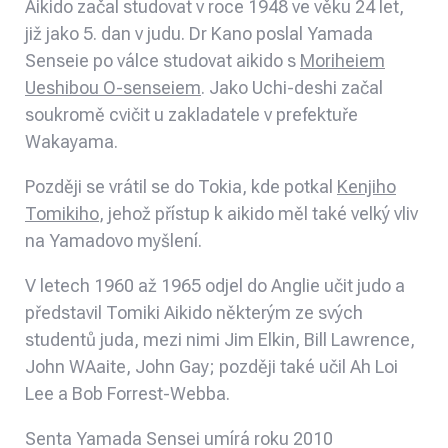
Aikido začal studovat v roce 1948 ve věku 24 let,
již jako 5. dan v judu. Dr Kano poslal Yamada
Senseie po válce studovat aikido s
Moriheiem
Ueshibou O-senseiem
. Jako Uchi-deshi začal
soukromě cvičit u zakladatele v prefektuře
Wakayama.
Později se vrátil se do Tokia, kde potkal
Kenjiho
Tomikiho
, jehož přístup k aikido měl také velký vliv
na Yamadovo myšlení.
V letech 1960 až 1965 odjel do Anglie učit judo a
představil Tomiki Aikido některým ze svých
studentů juda, mezi nimi Jim Elkin, Bill Lawrence,
John WAaite, John Gay; později také učil Ah Loi
Lee a Bob Forrest-Webba.
Senta Yamada Sensei umírá roku 2010