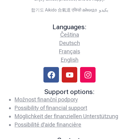
합기도 Aikido 合氣道 एकिडो айкидо يكيدو
Languages:
Čeština
Deutsch
Français
English
Support options:
Možnost finanční podpory
Possibility of financial support
Möglichkeit der finanziellen Unterstützung
Possibilité d’aide financière