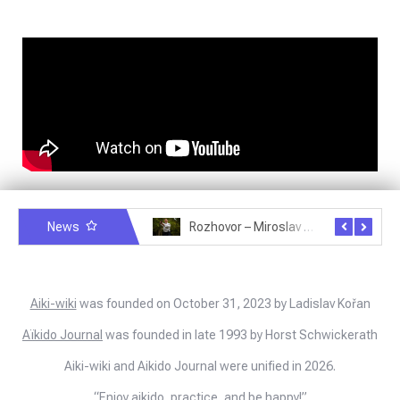
News
Rozhovor – Michele Quaranta – 2.7.2025
Rozhovor – Miroslav Šmíd – 22.3.2025
Aiki-wiki
was founded on October 31, 2023 by Ladislav Kořan
Aïkido Journal
was founded in late 1993 by Horst Schwickerath
Aiki-wiki and Aikido Journal were unified in 2026.
“Enjoy aikido, practice, and be happy!”