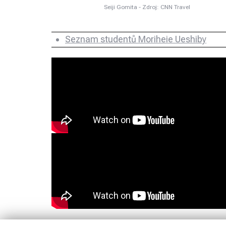
Seiji Gomita - Zdroj: CNN Travel
Seznam studentů Moriheie Ueshiby