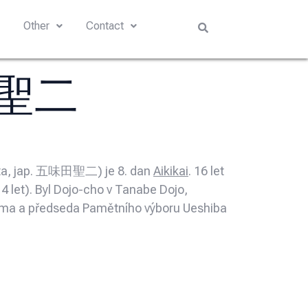
s
Other
Contact
味田聖二
omita, jap. 五味田聖二) je 8. dan
Aikikai
. 16 let
4 let). Byl Dojo-cho v Tanabe Dojo,
ama a předseda Pamětního výboru Ueshiba