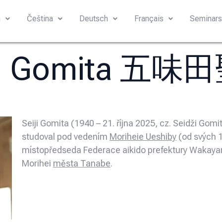
h
Čeština
Deutsch
Français
Seminar
ji Gomita 五
Seiji Gomita (1940 – 21. října 2025, cz. Seidži G
studoval pod vedením
Moriheie Ueshiby
(od svých 1
místopředseda Federace aikido prefektury Wakay
Morihei
města Tanabe
.