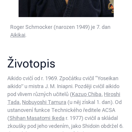
Roger Schmocker (narozen 1949) je 7. dan
Aikikai
.
Životopis
Aikido cvičí od r. 1969. Zpočátku cvičil “Yoseikan
aikido” u mistra J. M. Iniapni. Později cvičil aikido
pod vlivem různých učitelů (
Kazuo Chiba
,
Hiroshi
Tada
,
Nobuyoshi Tamura
(u něj získal 1. dan). Od
ustanovení funkce Technického ředitele ACSA
(
Shihan Masatomi Ikeda
r. 1977) cvičil a skládal
zkoušky pod jeho vedením, jako Shidoin obdržel 6.