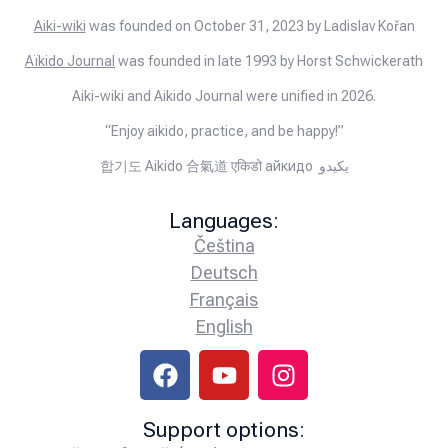
Aiki-wiki
was founded on October 31, 2023 by Ladislav Kořan
Aïkido Journal
was founded in late 1993 by Horst Schwickerath
Aiki-wiki and Aikido Journal were unified in 2026.
“Enjoy aikido, practice, and be happy!”
합기도 Aikido 合氣道 एकिडो айкидо يكيدو
Languages:
Čeština
Deutsch
Français
English
Support options: