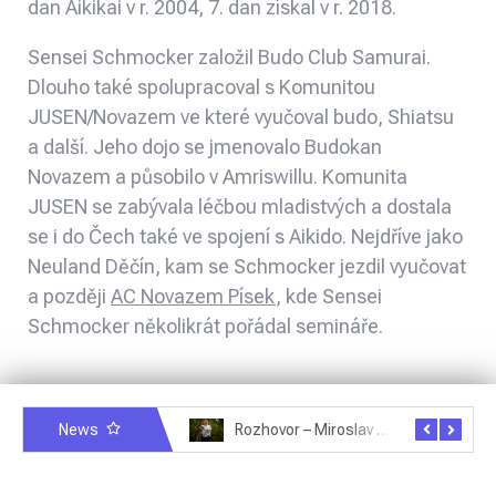
dan Aikikai v r. 2004, 7. dan získal v r. 2018.
Sensei Schmocker založil Budo Club Samurai.
Dlouho také spolupracoval s Komunitou
JUSEN/Novazem ve které vyučoval budo, Shiatsu
a další. Jeho dojo se jmenovalo Budokan
Novazem a působilo v Amriswillu. Komunita
JUSEN se zabývala léčbou mladistvých a dostala
se i do Čech také ve spojení s Aikido. Nejdříve jako
Neuland Děčín, kam se Schmocker jezdil vyučovat
a později
AC Novazem Písek
, kde Sensei
Schmocker několikrát pořádal semináře.
News
Rozhovor – Michele Quaranta – 2.7.2025
Rozhovor – Miroslav Šmíd – 22.3.2025