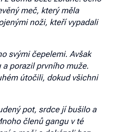
řevěný meč, který měla
ojenými noži, kteří vypadali
iho svými čepelemi. Avšak
 a porazil prvního muže.
uhém útočili, dokud všichni
udený pot, srdce jí bušilo a
 Mnoho členů gangu v té