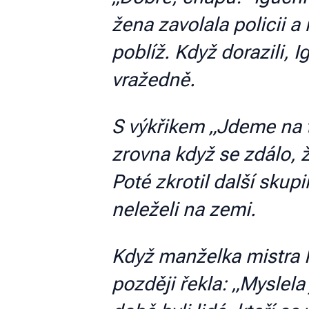
žena zavolala policii 
poblíž. Když dorazili, 
vražedně.
S výkřikem „Jdeme na t
zrovna když se zdálo, 
Poté zkrotil další skup
neleželi na zemi.
Když manželka mistra Ig
později řekla: „Myslel