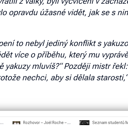
 vrátili z války, byli vycvičeni v zach
ylo opravdu úžasné vidět, jak se s ni
ní to nebyl jediný konflikt s yakuz
dět více o příběhu, který mu vyprávě
ě yakuzy mluvíš?“ Později mistr řekl
tože nechci, aby si dělala starosti,
Rozhovor – Miroslav Šmíd – 22.3.2025
Rozhovor – Joël Roche – 12.4.2025 – Praha, Karlín