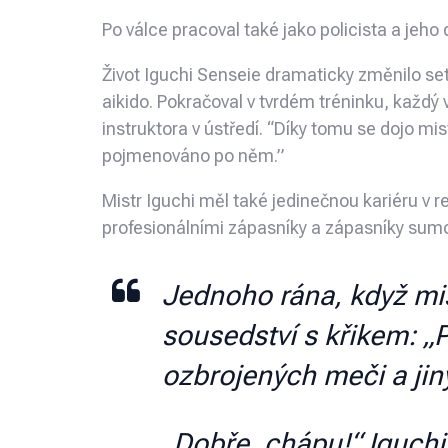
Po válce pracoval také jako policista a jeho
Život Iguchi Senseie dramaticky změnilo se
aikido. Pokračoval v tvrdém tréninku, každý v
instruktora v ústředí. “Díky tomu se dojo mi
pojmenováno po něm.”
Mistr Iguchi měl také jedinečnou kariéru v 
profesionálními zápasníky a zápasníky sumo
Jednoho rána, když mis
sousedství s křikem: „
ozbrojených meči a jin
„Dobře, chápu!“ Iguchi