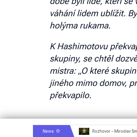
době byli lidé, kteří se
váhání lidem ublížit. B
holýma rukama.
K Hashimotovu překvape
skupiny, se chtěl dozvě
mistra: „O které skupin
jiného mimo domov, pro
překvapilo.
News
Rozhovor – Michele Quaranta – 2.7.2025