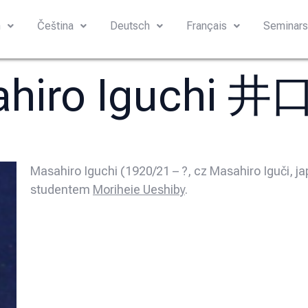
h
Čeština
Deutsch
Français
Seminar
ahiro Iguchi 
Masahiro Iguchi (1920/21 – ?, cz Masahiro Iguči,
studentem
Moriheie Ueshiby
.