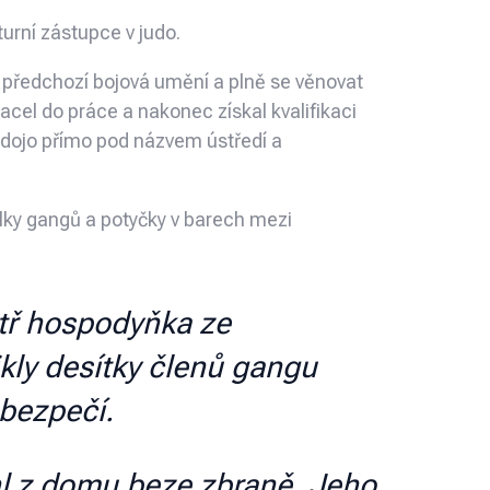
turní zástupce v judo.
 předchozí bojová umění a plně se věnovat
racel do práce a nakonec získal kvalifikaci
o dojo přímo pod názvem ústředí a
álky gangů a potyčky v barech mezi
itř hospodyňka ze
kly desítky členů gangu
ebezpečí.
hl z domu beze zbraně. Jeho