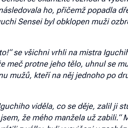
a následovala ho, přičemž popadla d
Iguchi Sensei byl obklopen muži ozbr
o!“ se všichni vrhli na mistra Iguch
že meč protne jeho tělo, uhnul se mu
inu mužů, kteří na něj jednoho po dr
uchiho viděla, co se děje, zalil ji st
a jsem, že mého manžela už zabili.“