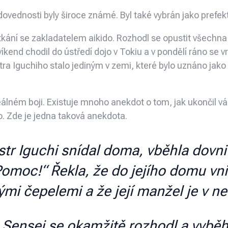
 dovednosti byly široce známé. Byl také vybrán jako prefek
tkání se zakladatelem aikido. Rozhodl se opustit všechna
íkend chodil do ústředí dojo v Tokiu a v pondělí ráno se v
stra Iguchiho stalo jediným v zemi, které bylo uznáno jak
reálném boji. Existuje mnoho anekdot o tom, jak ukončil v
. Zde je jedna taková anekdota.
tr Iguchi snídal doma, vběhla dovn
Pomoc!“ Řekla, že do jejího domu vni
ými čepelemi a že její manžel je v n
 Sensei se okamžitě rozhodl a vybě