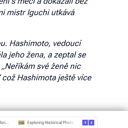
ázení s meči a dokázali bez
mi mistr Iguchi utkává
ou. Hashimoto, vedoucí
la jeho žena, a zeptal se
: „Neříkám své ženě nic
“ což Hashimota ještě více
Seznam studentů Moriheie Ueshiby
Exploring Historical Photos – Postcard from the Kwantung Army