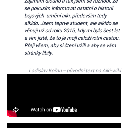
zajímám dlouho a tak jsem se rozhodl, že
se pokusím informovat ostatní o historii
bojových umění aiki, především tedy
aikido. Jsem teprve student, ale aikido se
věnuji už od roku 2015, kdy mi bylo šest let
a vím jistě, že to je mojí celoživotní cestou.
Přeji všem, aby si čtení užili a aby se vám
stránky líbily.
Ladislav Kořan – původní text na Aiki-wiki