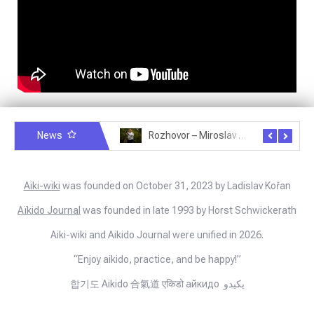
News
Rozhovor – Michele Quaranta – 2.7.2025
Rozhovor – Miroslav Šmíd – 22.3.2025
Aiki-wiki
was founded on October 31, 2023 by Ladislav Kořan
Aïkido Journal
was founded in late 1993 by Horst Schwickerath
Aiki-wiki and Aikido Journal were unified in 2026.
“Enjoy aikido, practice, and be happy!”
합기도 Aikido 合氣道 एकिडो айкидо يكيدو