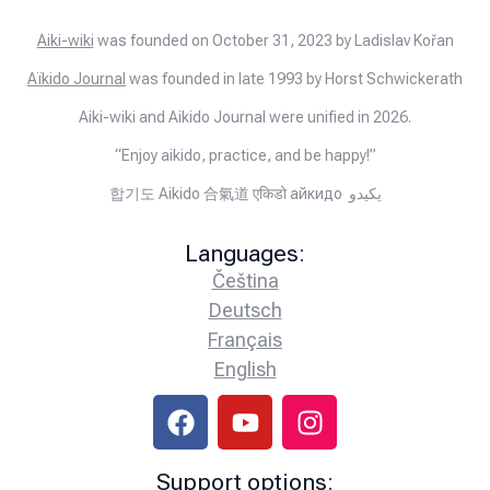
Aiki-wiki
was founded on October 31, 2023 by Ladislav Kořan
Aïkido Journal
was founded in late 1993 by Horst Schwickerath
Aiki-wiki and Aikido Journal were unified in 2026.
“Enjoy aikido, practice, and be happy!”
합기도 Aikido 合氣道 एकिडो айкидо يكيدو
Languages:
Čeština
Deutsch
Français
English
Support options: