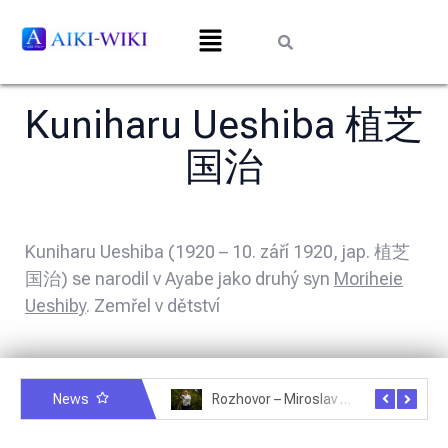
Kuniharu Ueshiba 植芝
国治
Kuniharu Ueshiba (1920 – 10. září 1920, jap. 植芝
国治) se narodil v Ayabe jako druhý syn
Moriheie
Ueshiby
. Zemřel v dětství
News
Rozhovor – Michele Quaranta – 2.7.2025
Rozhovor – Miroslav Šmíd – 22.3.2025