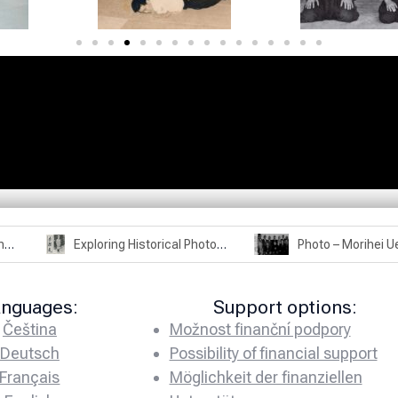
m Jigoro Kano to Moritaka Ueshiba
Exploring Historical Photos – Kisshomaru Ueshiba and calligraphy
anguages:
Support options:
Čeština
Možnost finanční podpory
Deutsch
Possibility of financial support
Français
Möglichkeit der finanziellen