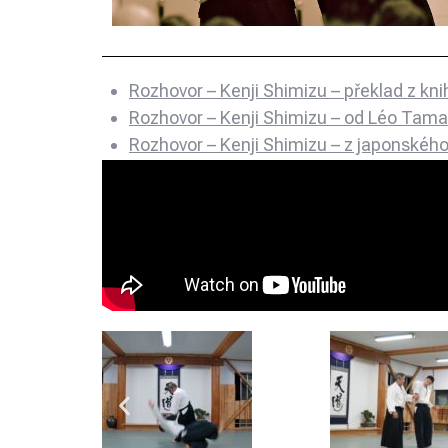
Rozhovor – Kenji Shimizu – překlad z knih
Rozhovor – Kenji Shimizu – od Léo Tama
Rozhovor – Kenji Shimizu – z japonské