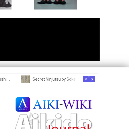
Photo – Morihei Ueshiba – 1961
Secret Ninjutsu by Soke Masaaki Hatsumi