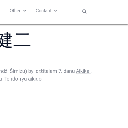
s
Other
Contact
水 健二
dži Šimizu) byl držitelem 7. danu
Aikikai
.
u Tendo-ryu aikido.