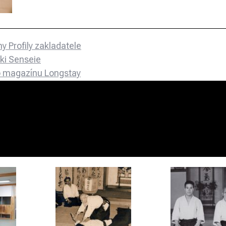
y Profily zakladatele
ki Senseie
ho magazínu Longstay