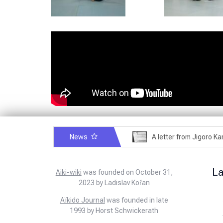
News
Exploring Historical Photos – Postcard from the Kwantung Army
A letter fro
L
Aiki-wiki
was founded on October 31,
2023 by Ladislav Kořan
Aïkido Journal
was founded in late
1993 by Horst Schwickerath