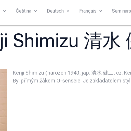
h
Čeština
Deutsch
Français
Seminar
ji Shimizu 清
Kenji Shimizu (narozen 1940, jap. 清水 健二, cz. Ken
Byl přímým žákem
O-senseie
. Je zakladatelem styl