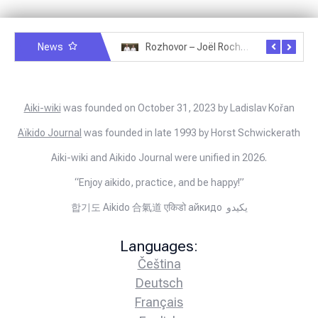
News
Rozhovor – Miroslav Šmíd – 22.3.2025
Rozhovor – Joël Roche – 12.4.2025 – Praha, Karlín
Aiki-wiki
was founded on October 31, 2023 by Ladislav Kořan
Aïkido Journal
was founded in late 1993 by Horst Schwickerath
Aiki-wiki and Aikido Journal were unified in 2026.
“Enjoy aikido, practice, and be happy!”
합기도 Aikido 合氣道 एकिडो айкидо يكيدو
Languages:
Čeština
Deutsch
Français