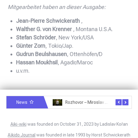
Mitgearbeitet haben an dieser Ausgabe:
Jean-Pierre Schwickerath
,
Walther G. von Krenner
, Montana U.S.A.
Stefan Schröder
, New York/USA
Günter Zorn
, Tokio/Jap.
Gudrun Beulshausen
, Ottenhöfen/D
Hassan Moukhsil
, Agadir/Maroc
u.v.m.
News
Rozhovor – Michele Quaranta – 2.7.2025
Rozhovor – Miroslav Šmíd – 22.3.2025
Aiki-wiki
was founded on October 31, 2023 by Ladislav Kořan
Aïkido Journal
was founded in late 1993 by Horst Schwickerath