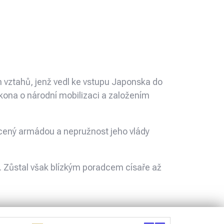
h vztahů, jenž vedl ke vstupu Japonska do
Zákona o národní mobilizaci a založením
cený armádou a nepružnost jeho vlády
. Zůstal však blízkým poradcem císaře až