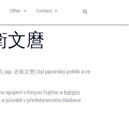
s
Other
Contact
近衛文麿
5, jap. 近衛文麿) byl japonský politik a ve
u spojení s Kinyou Fujitou a
Kenjim
a působil v představenstvu Nadace