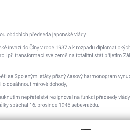
vou obdobích předseda japonské vlády.
ké invazi do Číny v roce 1937 a k rozpadu diplomatickýc
roli při transformaci své země na totalitní stát přijetím 
tí se Spojenými státy přísný časový harmonogram vynu
řilo dosáhnout mírové dohody,
uknutím nepřátelství rezignoval na funkci předsedy vlády
války spáchal 16. prosince 1945 sebevraždu.