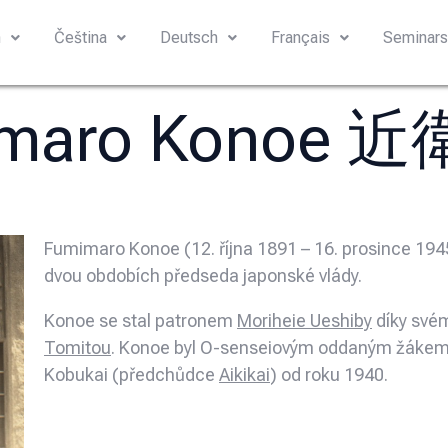
h
Čeština
Deutsch
Français
Seminar
imaro Konoe 
Fumimaro Konoe (12. října 1891 – 16. prosince 194
dvou obdobích předseda japonské vlády.
Konoe se stal patronem
Moriheie Ueshiby
díky svém
Tomitou
. Konoe byl O-senseiovým oddaným žákem 
Kobukai (předchůdce
Aikikai
) od roku 1940.