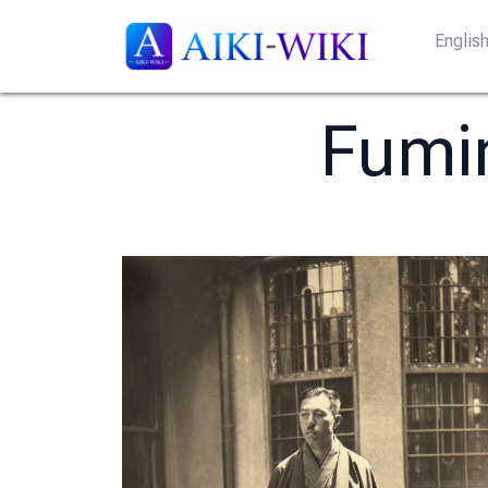
Englis
Fum