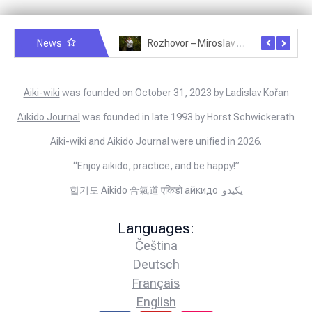
News
Rozhovor – Michele Quaranta – 2.7.2025
Rozhovor – Miroslav Šmíd – 22.3.2025
Aiki-wiki
was founded on October 31, 2023 by Ladislav Kořan
Aïkido Journal
was founded in late 1993 by Horst Schwickerath
Aiki-wiki and Aikido Journal were unified in 2026.
“Enjoy aikido, practice, and be happy!”
합기도 Aikido 合氣道 एकिडो айкидо يكيدو
Languages:
Čeština
Deutsch
Français
English