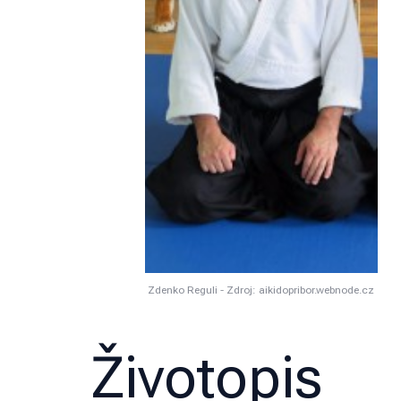
Zdenko Reguli - Zdroj: aikidopribor.webnode.cz
Životopis