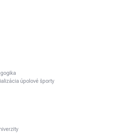
agogika
ializácia úpolové športy
iverzity