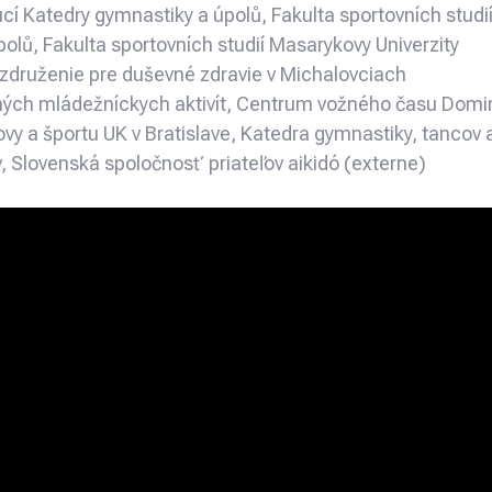
cí Katedry gymnastiky a úpolů, Fakulta sportovních studi
olů, Fakulta sportovních studií Masarykovy Univerzity
, združenie pre duševné zdravie v Michalovciach
ných mládežníckych aktivít, Centrum vožného času Domi
ovy a športu UK v Bratislave, Katedra gymnastiky, tancov 
, Slovenská spoločnosť priateľov aikidó (externe)