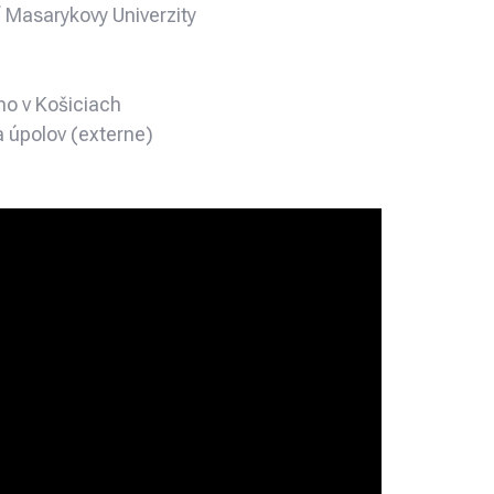
í Masarykovy Univerzity
no v Košiciach
a úpolov (externe)