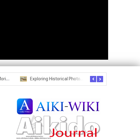
Exploring Historical Photos – Postcard from the Kwantung Army