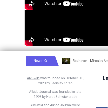
News
Rozhovor – Michele Quaranta – 2.7.2025
Rozhovor – Miroslav Šmíd – 22.3.2025
L
Aiki-wiki
was founded on October 31,
2023 by Ladislav Kořan
Aïkido Journal
was founded in late
1993 by Horst Schwickerath
Aiki-wiki and Aikido Journal were