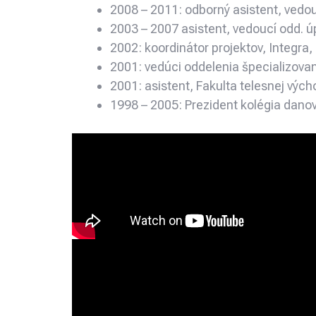
2008 – 2011: odborný asistent, vedou
2003 – 2007 asistent, vedoucí odd. úp
2002: koordinátor projektov, Integra
2001: vedúci oddelenia špecializova
2001: asistent, Fakulta telesnej vých
1998 – 2005: Prezident kolégia danov