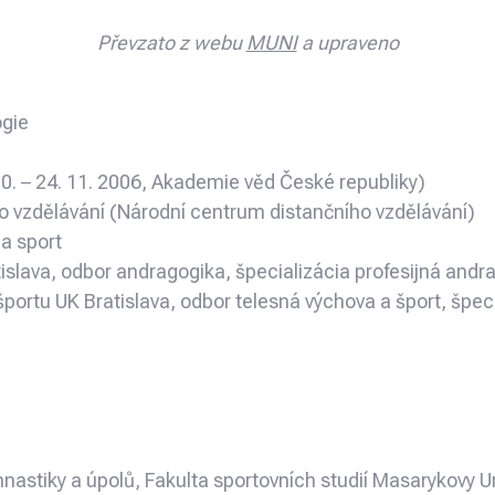
Převzato z webu
MUNI
a upraveno
ogie
0. – 24. 11. 2006, Akademie věd České republiky)
ho vzdělávání (Národní centrum distančního vzdělávání)
a sport
tislava, odbor andragogika, špecializácia profesijná andr
športu UK Bratislava, odbor telesná výchova a šport, špec
nastiky a úpolů, Fakulta sportovních studií Masarykovy Un