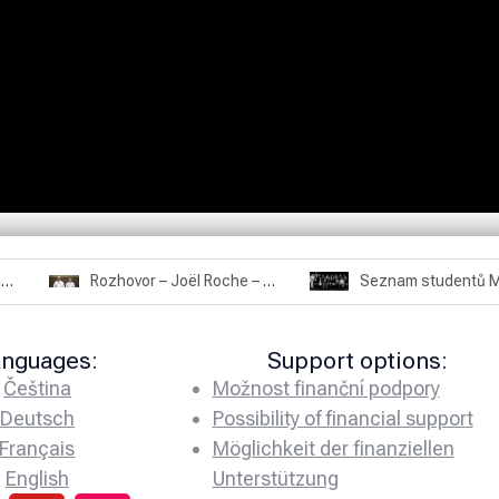
Rozhovor – Joël Roche – 12.4.2025 – Praha, Karlín
Seznam studentů Moriheie Ueshiby
anguages:
Support options:
Čeština
Možnost finanční podpory
Deutsch
Possibility of financial support
Français
Möglichkeit der finanziellen
English
Unterstützung