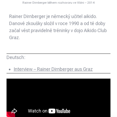
Rainer Dirnberger během rozhovoru ve Vídni – 2014
Rainer Dirnberger je německý učitel aikido.
Danové zkoušky složil v roce 1990 a od té doby
začal vést pravidelně tréninky v dojo Aikido Club
Graz.
Deutsch:
Interview – Rainer Dirnberger aus Graz