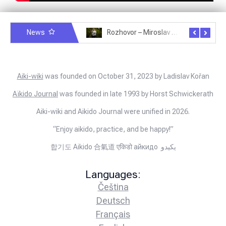
News
Rozhovor – Michele Quaranta – 2.7.2025
Rozhovor – Miroslav Šmíd – 22.3.2025
Aiki-wiki
was founded on October 31, 2023 by Ladislav Kořan
Aïkido Journal
was founded in late 1993 by Horst Schwickerath
Aiki-wiki and Aikido Journal were unified in 2026.
“Enjoy aikido, practice, and be happy!”
합기도 Aikido 合氣道 एकिडो айкидо يكيدو
Languages:
Čeština
Deutsch
Français