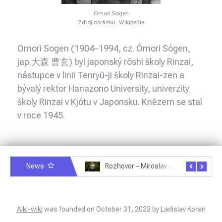
Omori Sogen
Zdroj obrázku: Wikipedie
Omori Sogen (1904–1994, cz. Ómori Sógen,
jap.大森 曹玄) byl japonský rōshi školy Rinzai,
nástupce v linii Tenryū-ji školy Rinzai-zen a
bývalý rektor Hanazono University, univerzity
školy Rinzai v Kjótu v Japonsku. Knězem se stal
v roce 1945.
News
Rozhovor – Michele Quaranta – 2.7.2025
Rozhovor – Miroslav Šmíd – 22.3.2025
Aiki-wiki
was founded on October 31, 2023 by Ladislav Kořan