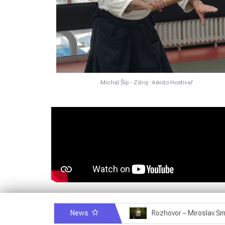
Michal Šíp - Zdroj: Aikido Hostivař
News
Rozhovor – Michele Quaranta – 2.7.2025