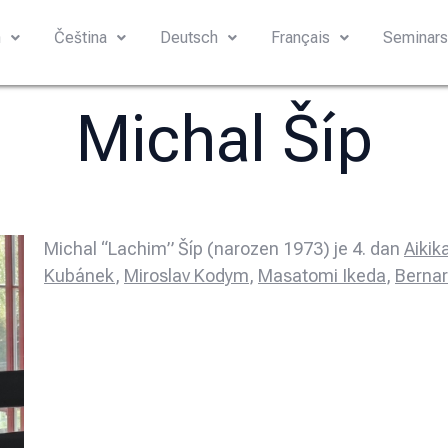
h
Čeština
Deutsch
Français
Seminar
Michal Šíp
Michal “Lachim” Šíp (narozen 1973) je 4. dan
Aikika
Kubánek
,
Miroslav Kodym
,
Masatomi Ikeda
,
Bernar