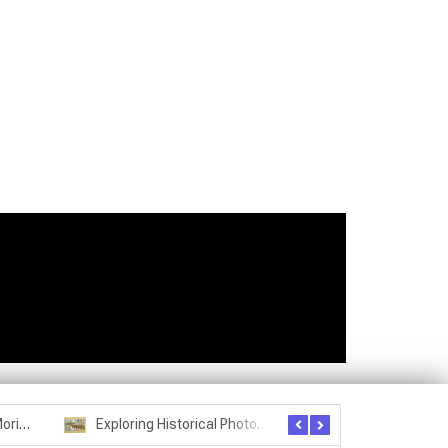
Seznam studentů Moriheie Ueshiby
Exploring Historical Photos – Postcard from the Kwantung Army