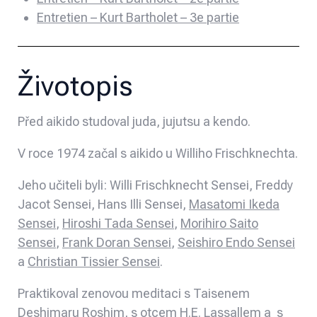
Entretien – Kurt Bartholet – 3e partie
Životopis
Před aikido studoval juda, jujutsu a kendo.
V roce 1974 začal s aikido u Williho Frischknechta.
Jeho učiteli byli: Willi Frischknecht Sensei, Freddy
Jacot Sensei, Hans Illi Sensei,
Masatomi Ikeda
Sensei
,
Hiroshi Tada Sensei
,
Morihiro Saito
Sensei
,
Frank Doran Sensei
,
Seishiro Endo Sensei
a
Christian Tissier Sensei
.
Praktikoval zenovou meditaci s Taisenem
Deshimaru Roshim, s otcem H.E. Lassallem a s