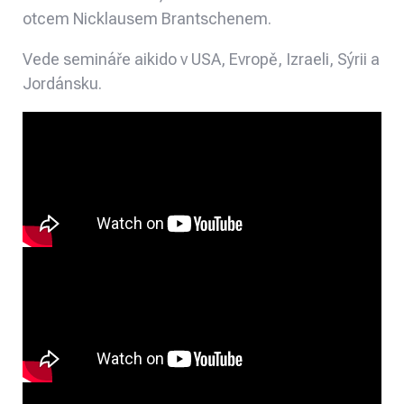
otcem Nicklausem Brantschenem.
Vede semináře aikido v USA, Evropě, Izraeli, Sýrii a
Jordánsku.