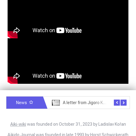
News
Exploring Historical Photos – Postcard from the Kwantung Army
A letter from Jigoro Kano to Moritaka Ueshiba
Aiki-wiki
was founded on October 31, 2023 by Ladislav Kořan
Aïkido Journal
was founded in late 1993 by Horst Schwickerath