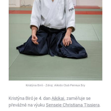
Kristýna Biró - Zdroj: Aïkido Club Perreux Bry
Kristýna Biró je 4. dan
Aikikai
, zaměřuje se
převážně na výuku
Senseie Christiana Tissiera
.