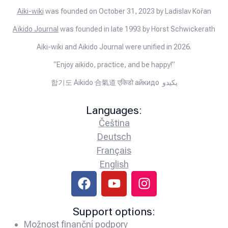
Aiki-wiki
was founded on October 31, 2023 by Ladislav Kořan
Aïkido Journal
was founded in late 1993 by Horst Schwickerath
Aiki-wiki and Aikido Journal were unified in 2026.
“Enjoy aikido, practice, and be happy!”
합기도 Aikido 合氣道 एकिडो айкидо يكيدو
Languages:
Čeština
Deutsch
Français
English
Support options:
Možnost finanční podpory