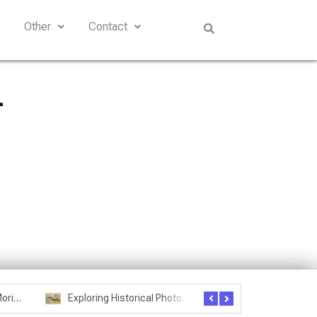
s
Other
Contact
4
Seznam studentů Moriheie Ueshiby
Exploring Historical Photos – Postcard from the Kwantung Army