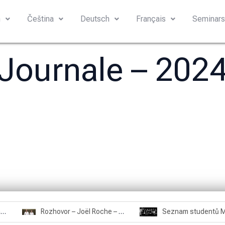
h
Čeština
Deutsch
Français
Seminar
Journale – 202
Rozhovor – Miroslav Šmíd – 22.3.2025
Rozhovor – Joël Roche – 12.4.2025 – Praha, Karlín