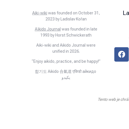
L
Aiki-wiki
was founded on October 31,
2023 by Ladislav Kořan
Aïkido Journal
was founded in late
1993 by Horst Schwickerath
Aiki-wiki and Aikido Journal were
unified in 2026.
“Enjoy aikido, practice, and be happy!”
합기도 Aikido 合氣道 एकिडो айкидо
يكيدو
Tento web je chr