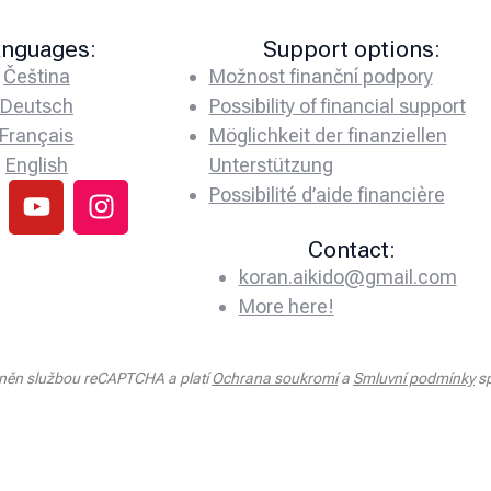
anguages:
Support options:
Čeština
Možnost finanční podpory
Deutsch
Possibility of financial support
Français
Möglichkeit der finanziellen
English
Unterstützung
Possibilité d’aide financière
Contact:
koran.aikido@gmail.com
More here!
áněn službou reCAPTCHA a platí
Ochrana soukromí
a
Smluvní podmínky
sp