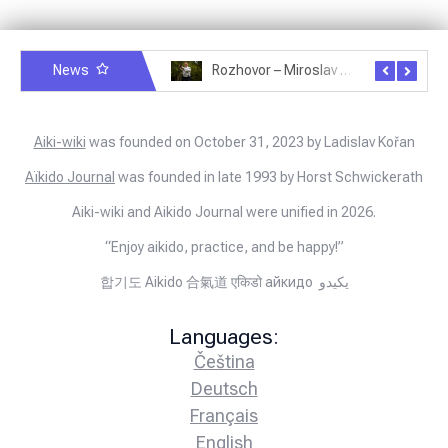
News
Rozhovor – Michele Quaranta – 2.7.2025
Rozhovor – Miroslav Šmíd – 22.3.2025
Aiki-wiki
was founded on October 31, 2023 by Ladislav Kořan
Aïkido Journal
was founded in late 1993 by Horst Schwickerath
Aiki-wiki and Aikido Journal were unified in 2026.
“Enjoy aikido, practice, and be happy!”
합기도 Aikido 合氣道 एकिडो айкидо يكيدو
Languages:
Čeština
Deutsch
Français
English