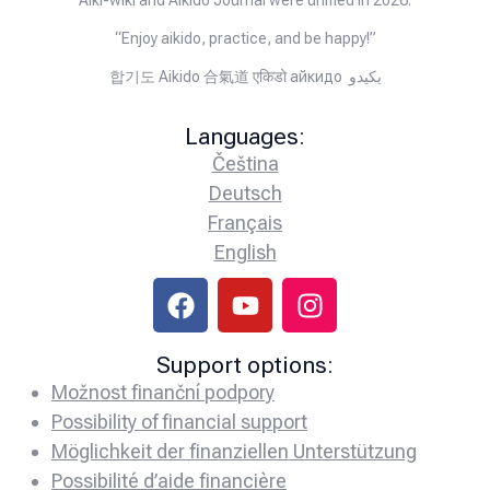
Aiki-wiki and Aikido Journal were unified in 2026.
“Enjoy aikido, practice, and be happy!”
합기도 Aikido 合氣道 एकिडो айкидо يكيدو
Languages:
Čeština
Deutsch
Français
English
Support options:
Možnost finanční podpory
Possibility of financial support
Möglichkeit der finanziellen Unterstützung
Possibilité d’aide financière