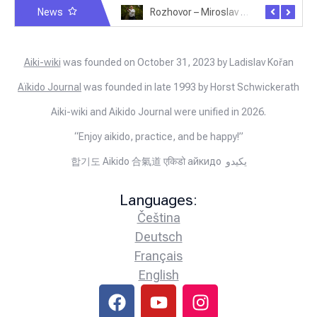
News
Rozhovor – Michele Quaranta – 2.7.2025
Rozhovor – Miroslav Šmíd – 22.3.2025
Aiki-wiki
was founded on October 31, 2023 by Ladislav Kořan
Aïkido Journal
was founded in late 1993 by Horst Schwickerath
Aiki-wiki and Aikido Journal were unified in 2026.
“Enjoy aikido, practice, and be happy!”
합기도 Aikido 合氣道 एकिडो айкидо يكيدو
Languages:
Čeština
Deutsch
Français
English