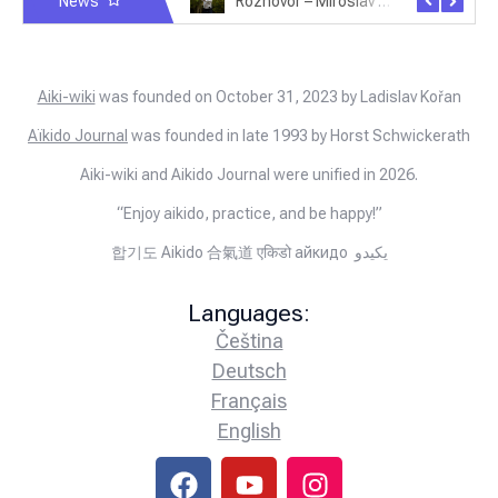
News
Rozhovor – Michele Quaranta – 2.7.2025
Rozhovor – Miroslav Šmíd – 22.3.2025
Aiki-wiki
was founded on October 31, 2023 by Ladislav Kořan
Aïkido Journal
was founded in late 1993 by Horst Schwickerath
Aiki-wiki and Aikido Journal were unified in 2026.
“Enjoy aikido, practice, and be happy!”
합기도 Aikido 合氣道 एकिडो айкидо يكيدو
Languages:
Čeština
Deutsch
Français
English