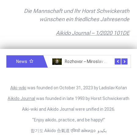
Die Mannschaft und Ihr Horst Schwickerath
wünschen ein friedliches Jahresende
Aikido Journal – 1/2020 101DE
News
Rozhovor – Michele Quaranta – 2.7.2025
Rozhovor – Miroslav Šmíd – 22.3.2025
Aiki-wiki
was founded on October 31, 2023 by Ladislav Kořan
Aïkido Journal
was founded in late 1993 by Horst Schwickerath
Aiki-wiki and Aikido Journal were unified in 2026.
“Enjoy aikido, practice, and be happy!”
합기도 Aikido 合氣道 एकिडो айкидо يكيدو