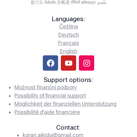
합기도 Aikido 合氣道 एकिडो айкидо يكيدو
Languages:
Čeština
Deutsch
Français
English
Support options:
Možnost finanční podpory
Possibility of financial support
Möglichkeit der finanziellen Unterstützung
Possibilité d’aide financière
Contact:
koran.aikido@gmail.com