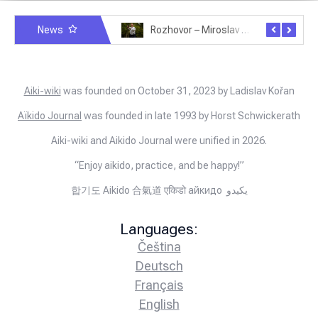
News
Rozhovor – Michele Quaranta – 2.7.2025
Rozhovor – Miroslav Šmíd – 22.3.2025
Aiki-wiki
was founded on October 31, 2023 by Ladislav Kořan
Aïkido Journal
was founded in late 1993 by Horst Schwickerath
Aiki-wiki and Aikido Journal were unified in 2026.
“Enjoy aikido, practice, and be happy!”
합기도 Aikido 合氣道 एकिडो айкидо يكيدو
Languages:
Čeština
Deutsch
Français
English