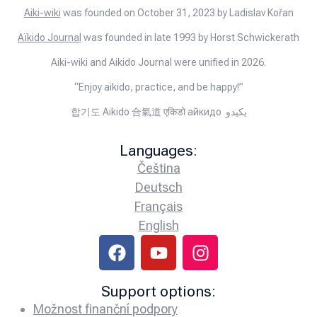
Aiki-wiki
was founded on October 31, 2023 by Ladislav Kořan
Aïkido Journal
was founded in late 1993 by Horst Schwickerath
Aiki-wiki and Aikido Journal were unified in 2026.
“Enjoy aikido, practice, and be happy!”
합기도 Aikido 合氣道 एकिडो айкидо يكيدو
Languages:
Čeština
Deutsch
Français
English
Support options:
Možnost finanční podpory