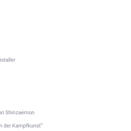
istaller
ri Shinzaëmon
n der Kampfkunst“