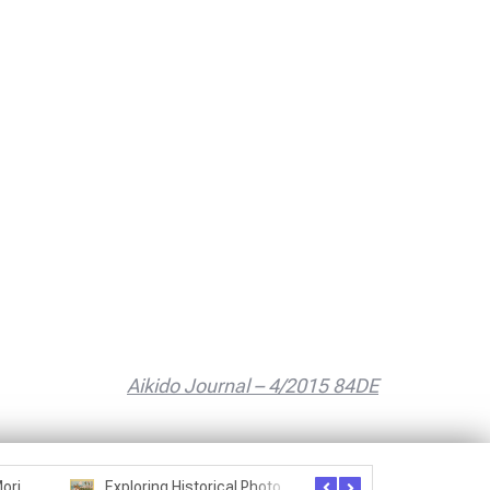
Aikido Journal – 4/2015 84DE
Seznam studentů Moriheie Ueshiby
Exploring Historical Photos – Postcard from the Kwantung Army