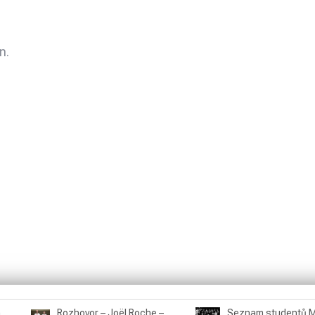
n.
Rozhovor – Miroslav Šmíd – 22.3.2025
Rozhovor – Joël Roche – 12.4.2025 – Praha, Karlín