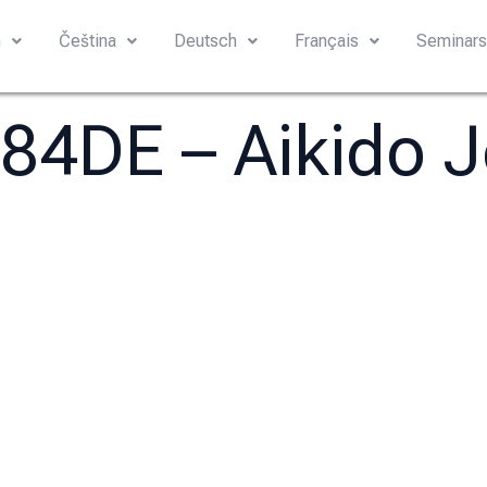
h
Čeština
Deutsch
Français
Seminar
 84DE – Aikido 