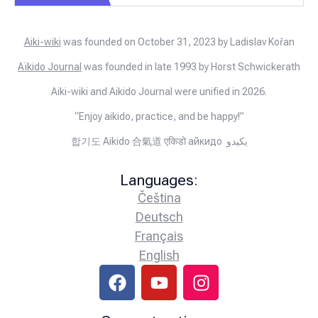
Aiki-wiki
was founded on October 31, 2023 by Ladislav Kořan
Aïkido Journal
was founded in late 1993 by Horst Schwickerath
Aiki-wiki and Aikido Journal were unified in 2026.
“Enjoy aikido, practice, and be happy!”
합기도 Aikido 合氣道 एकिडो айкидо يكيدو
Languages:
Čeština
Deutsch
Français
English