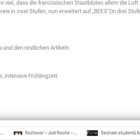
ehr viel, dass die französischen Staatblüten allem die L
is in zwei Stufen, nun erweitert auf „BEES“(in drei Stufe
und den restlichen Artikeln.
 intensive Frühlingzeit.
Rozhovor – Miroslav Šmíd – 22.3.2025
Rozhovor – Joël Roche – 12.4.2025 – Praha, Karlín