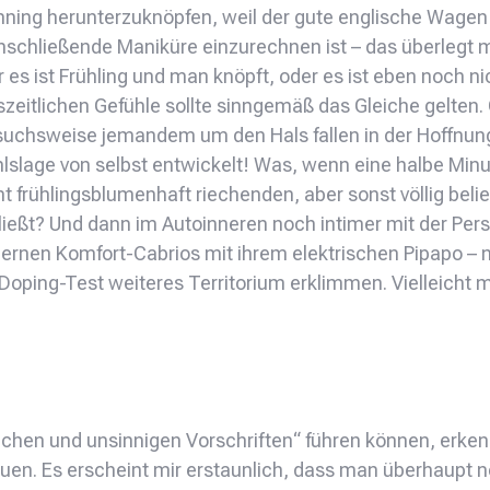
ning herunterzuknöpfen, weil der gute englische Wagen 
anschließende Maniküre einzurechnen ist – das überlegt 
s ist Frühling und man knöpft, oder es ist eben noch nic
zeitlichen Gefühle sollte sinngemäß das Gleiche gelten. 
uchsweise jemandem um den Hals fallen in der Hoffnung,
lslage von selbst entwickelt! Was, wenn eine halbe Min
ht frühlingsblumenhaft riechenden, aber sonst völlig bel
ießt? Und dann im Autoinneren noch intimer mit der Per
ernen Komfort-Cabrios mit ihrem elektrischen Pipapo – mi
 Doping-Test weiteres Territorium erklimmen. Vielleich
hen und unsinnigen Vorschriften“ führen können, erkenn
en. Es erscheint mir erstaunlich, dass man überhaupt noc