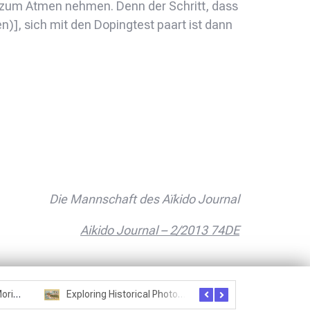
uft zum Atmen nehmen. Denn der Schritt, dass
n)], sich mit den Dopingtest paart ist dann
Die Mannschaft des Aïkido Journal
Aikido Journal – 2/2013 74DE
Seznam studentů Moriheie Ueshiby
Exploring Historical Photos – Postcard from the Kwantung Army