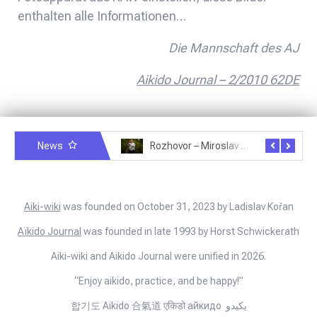
enthalten alle Informationen…
Die Mannschaft des AJ
Aikido Journal – 2/2010 62DE
News
Rozhovor – Michele Quaranta – 2.7.2025
Rozhovor – Miroslav Šmíd – 22.3.2025
Aiki-wiki
was founded on October 31, 2023 by Ladislav Kořan
Aïkido Journal
was founded in late 1993 by Horst Schwickerath
Aiki-wiki and Aikido Journal were unified in 2026.
“Enjoy aikido, practice, and be happy!”
합기도 Aikido 合氣道 एकिडो айкидо يكيدو