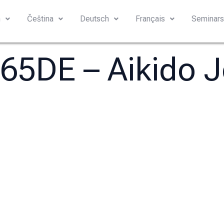
h
Čeština
Deutsch
Français
Seminar
 65DE – Aikido 