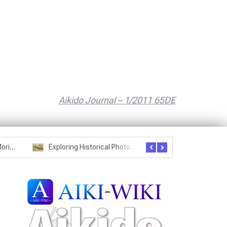
Aikido Journal – 1/2011 65DE
Seznam studentů Moriheie Ueshiby
Exploring Historical Photos – Postcard from the Kwantung Army