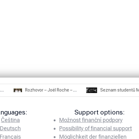
Rozhovor – Miroslav Šmíd – 22.3.2025
Rozhovor – Joël Roche – 12.4.2025 – Praha, Karlín
anguages:
Support options:
Čeština
Možnost finanční podpory
Deutsch
Possibility of financial support
Français
Möglichkeit der finanziellen