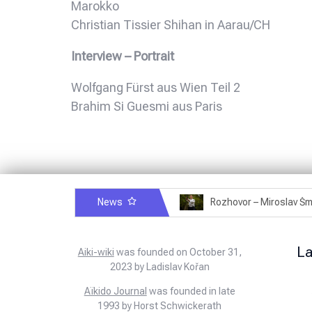
Marokko
Christian Tissier Shihan in Aarau/CH
Interview – Portrait
Wolfgang Fürst aus Wien Teil 2
Brahim Si Guesmi aus Paris
News
Rozhovor – Michele Quaranta – 2.7.2025
L
Aiki-wiki
was founded on October 31,
2023 by Ladislav Kořan
Aïkido Journal
was founded in late
1993 by Horst Schwickerath