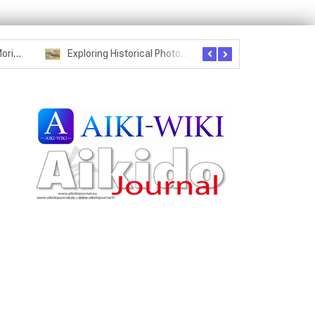
Seznam studentů Moriheie Ueshiby
Exploring Historical Photos – Postcard from the Kwantung Army