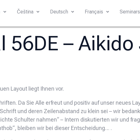
h
Čeština
Deutsch
Français
Seminar
al 56DE – Aikido
en Layout liegt Ihnen vor.
iften. Da Sie Alle erfreut und positiv auf unser neues Lay
 Schrift und deren Zeilenabstand zu klein sei – wir beda
 leichte Schulter nahmen“ – Intern diskutierten wir und fr
thob“, bleiben wir bei dieser Entscheidung… .