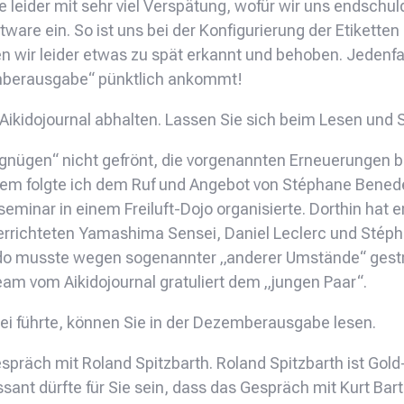
be leider mit sehr viel Verspätung, wofür wir uns endschu
e ein. So ist uns bei der Konfigurierung der Etiketten le
n wir leider etwas zu spät erkannt und behoben. Jedenfa
emberausgabe“ pünktlich ankommt!
Aikidojournal abhalten. Lassen Sie sich beim Lesen und 
nügen“ nicht gefrönt, die vorgenannten Erneuerungen be
dem folgte ich dem Ruf und Angebot von Stéphane Benedet
minar in einem Freiluft-Dojo organisierte. Dorthin hat 
errichteten Yamashima Sensei, Daniel Leclerc und Stépha
o-do musste wegen sogenannter „anderer Umstände“ gest
am vom Aikidojournal gratuliert dem „jungen Paar“.
ei führte, können Sie in der Dezemberausgabe lesen.
espräch mit Roland Spitzbarth. Roland Spitzbarth ist Gold
sant dürfte für Sie sein, dass das Gespräch mit Kurt Bart