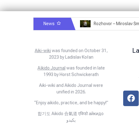
News
Rozhovor – Michele Quaranta – 2.7.2025
L
Aiki-wiki
was founded on October 31,
2023 by Ladislav Kořan
Aïkido Journal
was founded in late
1993 by Horst Schwickerath
Aiki-wiki and Aikido Journal were
unified in 2026.
“Enjoy aikido, practice, and be happy!”
합기도 Aikido 合氣道 एकिडो айкидо
يكيدو