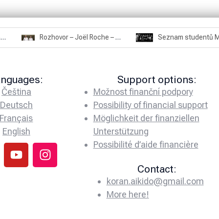
Rozhovor – Miroslav Šmíd – 22.3.2025
Rozhovor – Joël Roche – 12.4.2025 – Praha, Karlín
anguages:
Support options:
Čeština
Možnost finanční podpory
Deutsch
Possibility of financial support
Français
Möglichkeit der finanziellen
English
Unterstützung
Possibilité d’aide financière
Contact:
koran.aikido@gmail.com
More here!