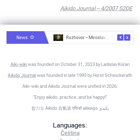
Aikido Journal – 4/2007 52DE
News
Rozhovor – Michele Quaranta – 2.7.2025
Rozhovor – Miroslav Šmíd – 22.3.2025
Aiki-wiki
was founded on October 31, 2023 by Ladislav Kořan
Aïkido Journal
was founded in late 1993 by Horst Schwickerath
Aiki-wiki and Aikido Journal were unified in 2026.
“Enjoy aikido, practice, and be happy!”
합기도 Aikido 合氣道 एकिडो айкидо يكيدو
Languages:
Čeština