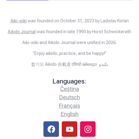
Aiki-wiki
was founded on October 31, 2023 by Ladislav Kořan
Aïkido Journal
was founded in late 1993 by Horst Schwickerath
Aiki-wiki and Aikido Journal were unified in 2026.
“Enjoy aikido, practice, and be happy!”
합기도 Aikido 合氣道 एकिडो айкидо يكيدو
Languages:
Čeština
Deutsch
Français
English