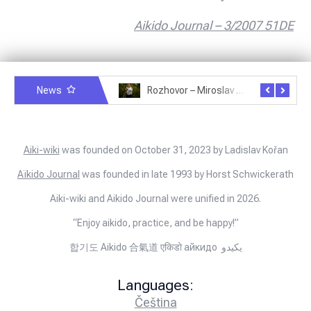
Aikido Journal – 3/2007 51DE
News
Rozhovor – Michele Quaranta – 2.7.2025
Rozhovor – Miroslav Šmíd – 22.3.2025
Aiki-wiki
was founded on October 31, 2023 by Ladislav Kořan
Aïkido Journal
was founded in late 1993 by Horst Schwickerath
Aiki-wiki and Aikido Journal were unified in 2026.
“Enjoy aikido, practice, and be happy!”
합기도 Aikido 合氣道 एकिडो айкидо يكيدو
Languages:
Čeština