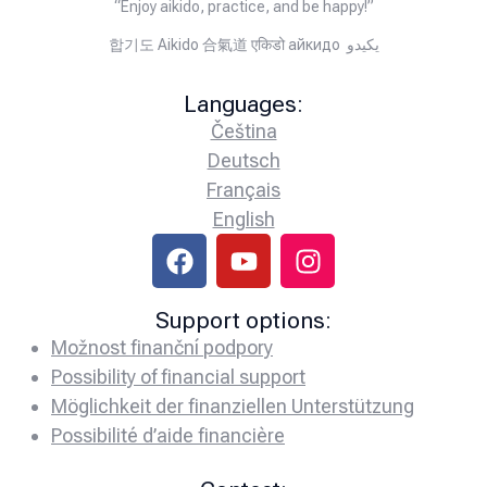
“Enjoy aikido, practice, and be happy!”
합기도 Aikido 合氣道 एकिडो айкидо يكيدو
Languages:
Čeština
Deutsch
Français
English
Support options:
Možnost finanční podpory
Possibility of financial support
Möglichkeit der finanziellen Unterstützung
Possibilité d’aide financière