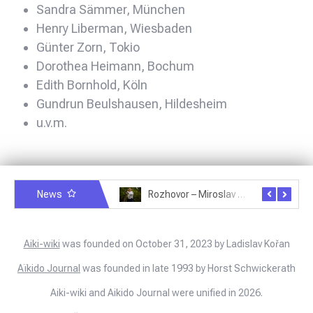
Sandra Sämmer, München
Henry Liberman, Wiesbaden
Günter Zorn, Tokio
Dorothea Heimann, Bochum
Edith Bornhold, Köln
Gundrun Beulshausen, Hildesheim
u.v.m.
News
Rozhovor – Michele Quaranta – 2.7.2025
Rozhovor – Miroslav Šmíd – 22.3.2025
Aiki-wiki
was founded on October 31, 2023 by Ladislav Kořan
Aïkido Journal
was founded in late 1993 by Horst Schwickerath
Aiki-wiki and Aikido Journal were unified in 2026.