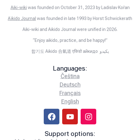
Aiki-wiki
was founded on October 31, 2023 by Ladislav Kořan
Aïkido Journal
was founded in late 1993 by Horst Schwickerath
Aiki-wiki and Aikido Journal were unified in 2026.
“Enjoy aikido, practice, and be happy!”
합기도 Aikido 合氣道 एकिडो айкидо يكيدو
Languages:
Čeština
Deutsch
Français
English
Support options: