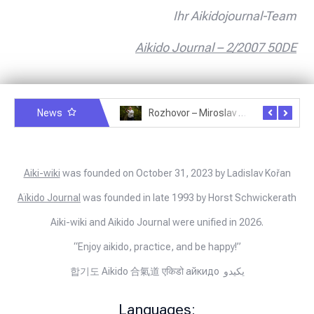
Ihr Aikidojournal-Team
Aikido Journal – 2/2007 50DE
News
Rozhovor – Michele Quaranta – 2.7.2025
Rozhovor – Miroslav Šmíd – 22.3.2025
Aiki-wiki
was founded on October 31, 2023 by Ladislav Kořan
Aïkido Journal
was founded in late 1993 by Horst Schwickerath
Aiki-wiki and Aikido Journal were unified in 2026.
“Enjoy aikido, practice, and be happy!”
합기도 Aikido 合氣道 एकिडो айкидо يكيدو
Languages: