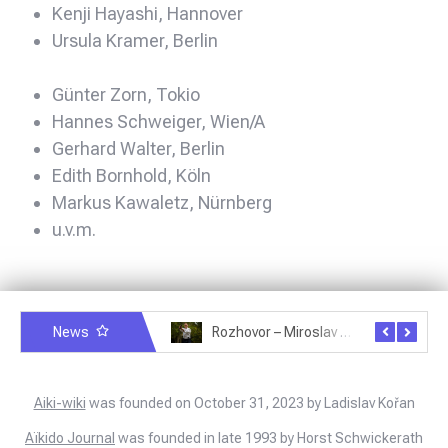
Kenji Hayashi, Hannover
Ursula Kramer, Berlin
Günter Zorn, Tokio
Hannes Schweiger, Wien/A
Gerhard Walter, Berlin
Edith Bornhold, Köln
Markus Kawaletz, Nürnberg
u.v.m.
News
Rozhovor – Michele Quaranta – 2.7.2025
Rozhovor – Miroslav Šmíd – 22.3.2025
Aiki-wiki
was founded on October 31, 2023 by Ladislav Kořan
Aïkido Journal
was founded in late 1993 by Horst Schwickerath