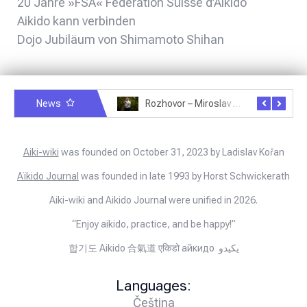
20 Jahre »FSA« Fédération Suisse d’Aïkido
Aikido kann verbinden
Dojo Jubiläum von Shimamoto Shihan
News
Rozhovor – Michele Quaranta – 2.7.2025
Rozhovor – Miroslav Šmíd – 22.3.2025
Aiki-wiki
was founded on October 31, 2023 by Ladislav Kořan
Aïkido Journal
was founded in late 1993 by Horst Schwickerath
Aiki-wiki and Aikido Journal were unified in 2026.
“Enjoy aikido, practice, and be happy!”
합기도 Aikido 合氣道 एकिडो айкидо يكيدو
Languages:
Čeština